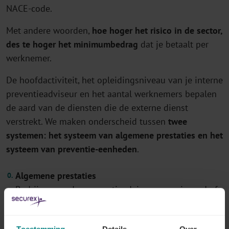
NACE-code.
Met andere woorden,
hoe hoger het risico in de sector,
des te hoger het minimumbedrag
dat je betaalt per
werknemer.
De hoofdactiviteit, het opleidingsniveau van je interne
preventieadviseur en het aantal werknemers bepalen
de aard van de diensten die de externe dienst
verstrekt. We maken onderscheid tussen
twee
systemen: het systeem van algemene prestaties en het
systeem van preventie-eenheden
.
Algemene prestaties
Bedrijven zonder preventieadviseur van niveau I of
II volgen het systeem van algemene prestaties, dat
een reeks basisdiensten omvat.
Toestemming
Details
Over