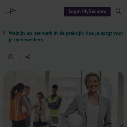
r
i
Login MySecurex
S
n
h
o
h
w
o
/
Welzijn op het werk in de praktijk: hoe je zorgt voor
h
u
je medewerkers
i
d
d
e
s
e
a
r
c
h