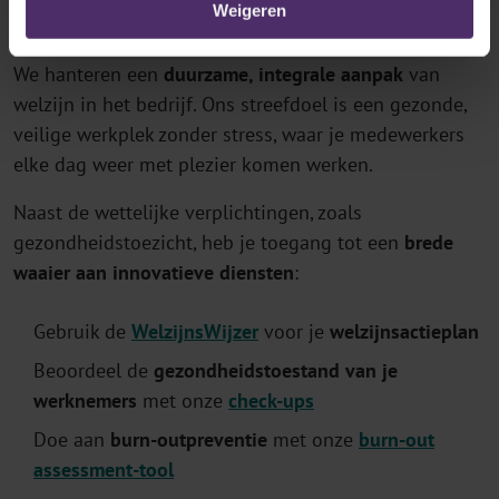
Weigeren
opleidingen
.
We hanteren een
duurzame, integrale aanpak
van
welzijn in het bedrijf. Ons streefdoel is een gezonde,
veilige werkplek zonder stress, waar je medewerkers
elke dag weer met plezier komen werken.
Naast de wettelijke verplichtingen, zoals
gezondheidstoezicht, heb je toegang tot een
brede
waaier aan innovatieve diensten
:
Gebruik de
WelzijnsWijzer
voor je
welzijnsactieplan
Beoordeel de
gezondheidstoestand van je
werknemers
met onze
check-ups
Doe aan
burn-outpreventie
met onze
burn-out
assessment-tool