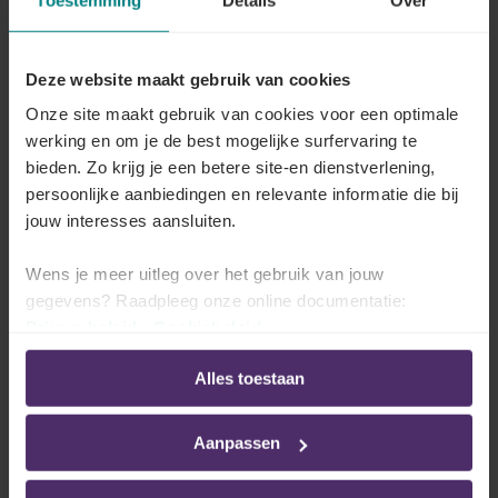
Preventie-eenheden
Bedrijven met een preventieadviseur van niveau I
of II beschikken over meerdere preventie-eenheden.
Deze website maakt gebruik van cookies
De werkgever kan die eenheden besteden in de
Onze site maakt gebruik van cookies voor een optimale
vorm van prestaties van de externe dienst.
werking en om je de best mogelijke surfervaring te
bieden. Zo krijg je een betere site-en dienstverlening,
persoonlijke aanbiedingen en relevante informatie die bij
Raadpleeg de tarifering voor de externe
jouw interesses aansluiten.
diensten
Wens je meer uitleg over het gebruik van jouw
gegevens? Raadpleeg onze online documentatie:
Welke tools en oplossingen
Privacybeleid
-
Cookiebeleid
bieden wij aan?
Alles toestaan
De externe preventiedienst van Securex biedt je niet
alleen zijn expertise op het gebied van veiligheid en
Aanpassen
gezondheid op de werkvloer, maar ook rechtstreekse
toegang tot een
hele reeks tools, oplossingen en