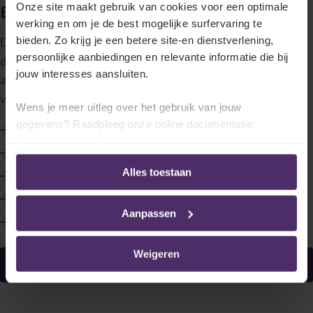
Onze site maakt gebruik van cookies voor een optimale
Boost je business
werking en om je de best mogelijke surfervaring te
bieden. Zo krijg je een betere site-en dienstverlening,
De accountancy-wereld staat nooit stil. Om zeker te zijn
persoonlijke aanbiedingen en relevante informatie die bij
dat je altijd bijblijft en optimaal kan werken als
jouw interesses aansluiten.
accountant, krijg je bij Securex advies op maat voor elke
volgende stap. Voor jou én je klant.
Wens je meer uitleg over het gebruik van jouw
gegevens? Raadpleeg onze online documentatie:
De waarde van onze persoonlijke aanpak
Privacybeleid
-
Cookiebeleid
Digitalisering & de nieuwe rol van accountants
Alles toestaan
Snel en efficiënt vennootschappen oprichten
Starten als zelfstandig accountant
Aanpassen
Starten als werknemer in de accountancy sector
Weigeren
Alles over werken als accountant