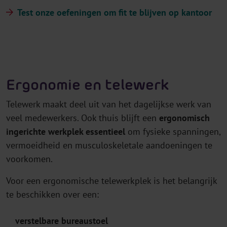
Test onze oefeningen om fit te blijven op kantoor
Accepteer cookies
om deze video te
bekijken
Ergonomie en telewerk
Om deze content te kunnen
Telewerk maakt deel uit van het dagelijkse werk van
tonen hebben wij jouw
goedkeuring nodig voor het
veel medewerkers. Ook thuis blijft een
ergonomisch
gebruik van
ingerichte werkplek essentieel
om fysieke spanningen,
marketingcookies.
vermoeidheid en musculoskeletale aandoeningen te
Wijzig cookievoorkeuren
voorkomen.
Voor een ergonomische telewerkplek is het belangrijk
te beschikken over een:
verstelbare
bureaustoel