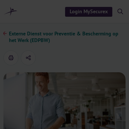
r
i
Login MySecurex
S
n
h
o
h
w
o
/
Externe Dienst voor Preventie & Bescherming op
h
u
het Werk (EDPBW)
i
d
d
e
s
e
a
r
c
h