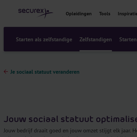
r
i
Opleidingen
Tools
Inspirati
n
h
o
u
Starten als zelfstandige
Zelfstandigen
Starten
d
Je sociaal statuut veranderen
Jouw sociaal statuut optimalis
Jouw bedrijf draait goed en jouw omzet stijgt elk jaar.