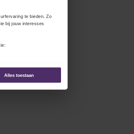
urfervaring te bieden. Zo
ie bij jouw interesses
ie:
Alles toestaan