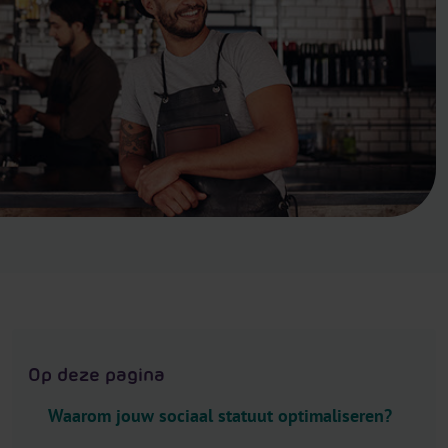
.
H
e
a
d
e
r
.
L
a
n
g
u
a
g
Op deze pagina
e
S
Waarom jouw sociaal statuut optimaliseren?
e