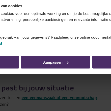
 van cookies
een voordeliger
belastingregime
. Je beslist ook zelf over
cookies voor een optimale werking en om je de best mogelijke s
 je jezelf een loon of dividend uitkeert of gaat
enstverlening, persoonlijke aanbiedingen en relevante informatie d
derscheid tussen jouw privévermogen en dat van jouw
ogen bovendien afgeschermd van de schulden van de
t gebruik van jouw gegevens? Raadpleeg onze online documentat
id
jker geld voor investeringen aan een
vennootschap
,
r heeft.
Aanpassen
past bij jouw situatie
ezen tussen
een eenmanszaak of een vennootschap
.
ezen?