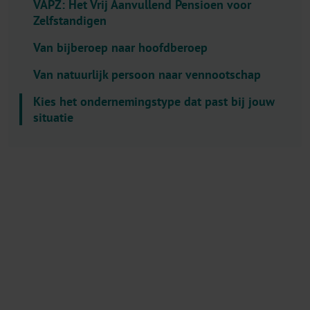
VAPZ: Het Vrij Aanvullend Pensioen voor
l
Zelfstandigen
e
c
Van bijberoep naar hoofdberoep
t
Van natuurlijk persoon naar vennootschap
o
r
Kies het ondernemingstype dat past bij jouw
.
situatie
T
i
t
l
e