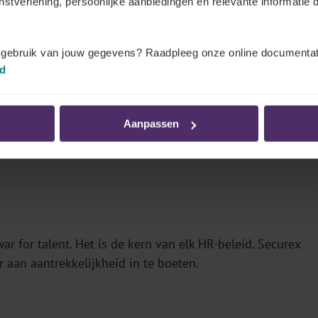
enstverlening, persoonlijke aanbiedingen en relevante informatie d
t gebruik van jouw gegevens? Raadpleeg onze online documentat
id
erker zich goed voelt op het werk? Dankzij een duurzaam
e de betrokkenheid.
Aanpassen
war for talent. Het is de kern van elk HR-beleid. Securex
 aan aantrekkelijkheid in te boeten.