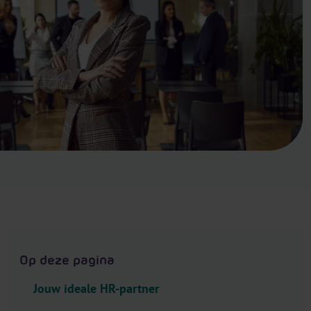
.
H
e
a
d
e
r
.
L
a
n
g
u
a
g
Op deze pagina
e
S
Jouw ideale HR-partner
e