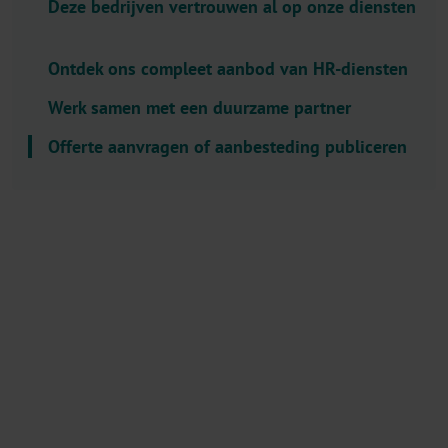
Deze bedrijven vertrouwen al op onze diensten
l
e
c
Ontdek ons compleet aanbod van HR-diensten
t
Werk samen met een duurzame partner
o
r
Offerte aanvragen of aanbesteding publiceren
.
T
i
t
l
e