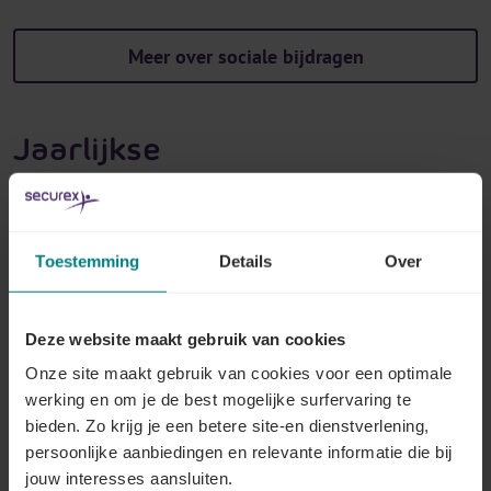
Meer over sociale bijdragen
Jaarlijkse
vennootschapsbijdrage
Bij Securex ben je aan het juiste adres voor jouw
gewone sociale bijdragen en jouw jaarlijkse
Toestemming
Details
Over
vennootschapsbijdrage. De experts van Securex
nemen alle taken van je over en staan je
van A tot Z
Deze website maakt gebruik van cookies
bij met advies op maat
.
Onze site maakt gebruik van cookies voor een optimale
Vrijstellingen, tijdige betalingen, fiscale voordelen
, de
werking en om je de best mogelijke surfervaring te
juiste sociale bijdragen voor jouw onderneming: met
bieden. Zo krijg je een betere site-en dienstverlening,
onze experts aan jouw zij kan je op beide oren slapen.
persoonlijke aanbiedingen en relevante informatie die bij
jouw interesses aansluiten.