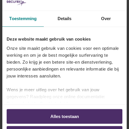
Welke schorsingsregelingen bestaan er?
Toestemming
Details
Over
Lees meer
Deze website maakt gebruik van cookies
Onze site maakt gebruik van cookies voor een optimale
Welke regels moet de werkgever in acht
werking en om je de best mogelijke surfervaring te
nemen voor de dagen van economische
bieden. Zo krijg je een betere site-en dienstverlening,
werkloosheid?
persoonlijke aanbiedingen en relevante informatie die bij
jouw interesses aansluiten.
Lees meer
Wens je meer uitleg over het gebruik van jouw
gegevens? Raadpleeg onze online documentatie:
Privacybeleid
-
Cookiebeleid
Wat is de procedure tot invoering van de
economische werkloosheid voor
Alles toestaan
bedienden?