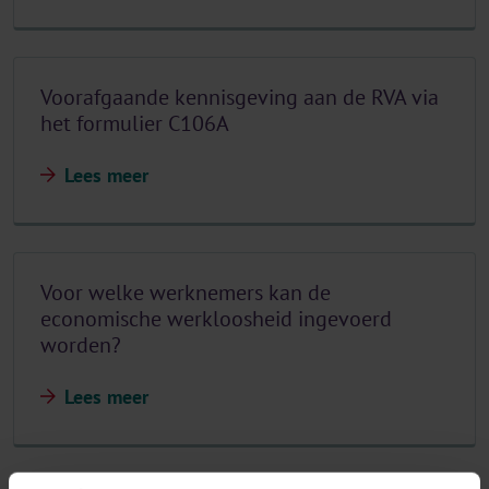
Voorafgaande kennisgeving aan de RVA via
het formulier C106A
Lees meer
Voor welke werknemers kan de
economische werkloosheid ingevoerd
worden?
Lees meer