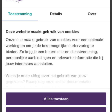
Toestemming
Details
Over
Hoe moet een onderneming het bestaan
van onvoorziene omstandigheden
Deze website maakt gebruik van cookies
bewijzen?
Onze site maakt gebruik van cookies voor een optimale
werking en om je de best mogelijke surfervaring te
Lees meer
bieden. Zo krijg je een betere site-en dienstverlening,
persoonlijke aanbiedingen en relevante informatie die bij
jouw interesses aansluiten.
Hoe ziet de ondernemings-CAO of het
Wens je meer uitleg over het gebruik van jouw
ondernemingsplan eruit?
gegevens? Raadpleeg onze online documentatie:
Privacybeleid
-
Cookiebeleid
Lees meer
Alles toestaan