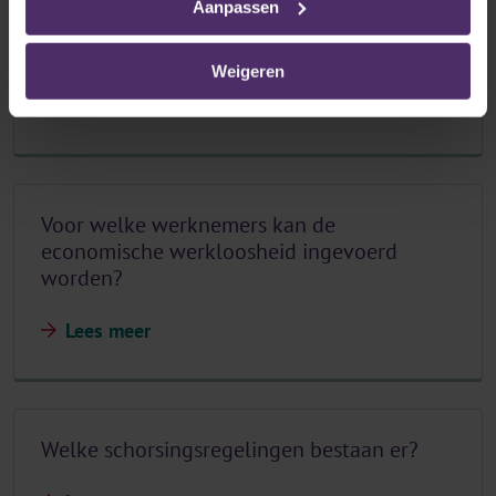
Aanpassen
Voorafgaande kennisgeving aan de RVA via
het formulier C106A
Weigeren
Lees meer
Voor welke werknemers kan de
economische werkloosheid ingevoerd
worden?
Lees meer
Welke schorsingsregelingen bestaan er?