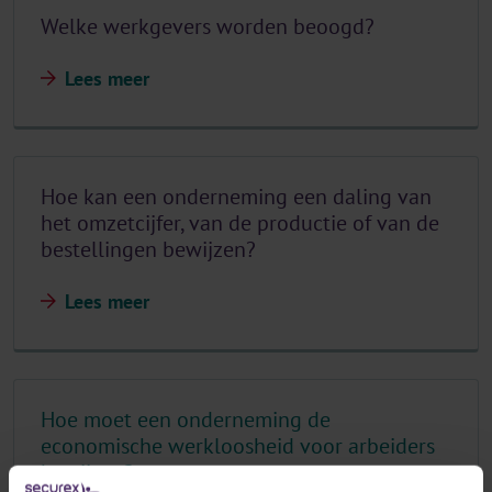
Welke werkgevers worden beoogd?
Lees meer
Hoe kan een onderneming een daling van
het omzetcijfer, van de productie of van de
bestellingen bewijzen?
Lees meer
Hoe moet een onderneming de
economische werkloosheid voor arbeiders
bewijzen?