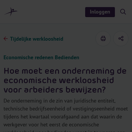
r
i
Inloggen
S
n
h
o
h
w
o
/
h
u
Tijdelijke werkloosheid
i
d
d
e
s
Economische redenen Bedienden
e
a
r
Hoe moet een onderneming de
c
h
economische werkloosheid
voor arbeiders bewijzen?
De onderneming in de zin van juridische entiteit,
technische bedrijfseenheid of vestigingseenheid moet
tijdens het kwartaal voorafgaand aan dat waarin de
werkgever voor het eerst de economische