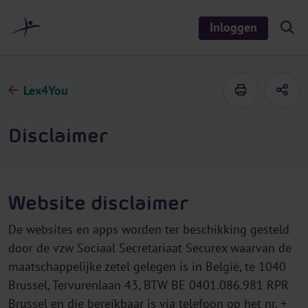
r
i
Inloggen
S
n
h
o
h
w
o
/
h
u
Lex4You
i
d
d
e
s
Disclaimer
e
a
r
c
h
Website disclaimer
De websites en apps worden ter beschikking gesteld
door de vzw Sociaal Secretariaat Securex waarvan de
maatschappelijke zetel gelegen is in België, te 1040
Brussel, Tervurenlaan 43, BTW BE 0401.086.981 RPR
Brussel en die bereikbaar is via telefoon op het nr. +