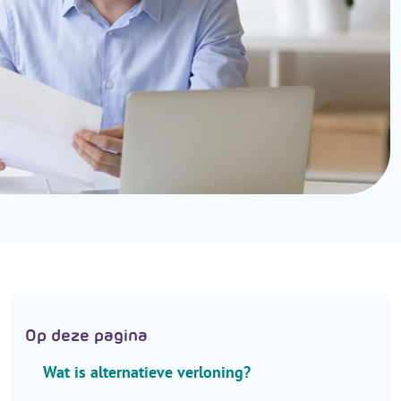
.
H
e
a
d
e
r
.
L
a
n
g
u
a
g
Op deze pagina
e
S
Wat is alternatieve verloning?
e