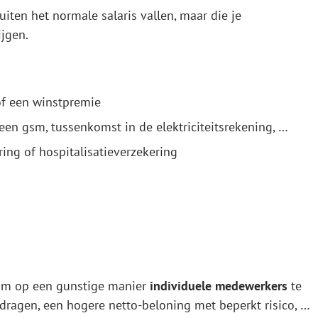
iten het normale salaris vallen, maar die je
ijgen.
of een winstpremie
een gsm, tussenkomst in de elektriciteitsrekening, …
ing of hospitalisatieverzekering
t om op een gunstige manier
individuele medewerkers
te
ijdragen, een hogere netto-beloning met beperkt risico, …