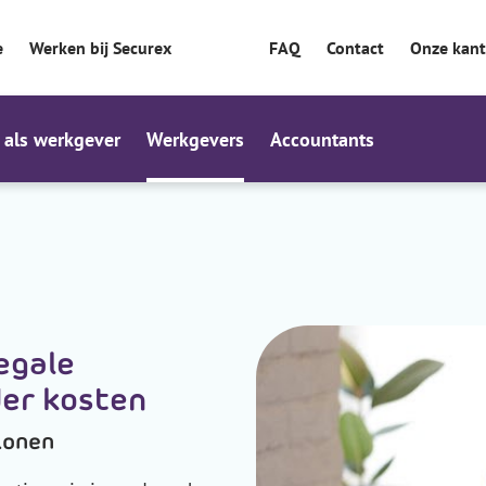
e
Werken bij Securex
FAQ
Contact
Onze kan
 als werkgever
Werkgevers
Accountants
egale
der kosten
lonen