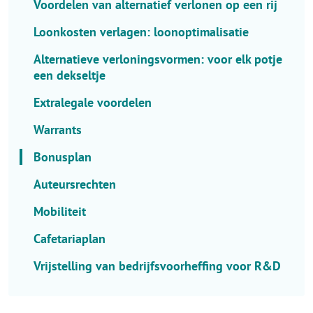
Voordelen van alternatief verlonen op een rij
l
e
Loonkosten verlagen: loonoptimalisatie
c
Alternatieve verloningsvormen: voor elk potje
t
een dekseltje
o
r
Extralegale voordelen
.
Warrants
T
i
Bonusplan
t
l
Auteursrechten
e
Mobiliteit
Cafetariaplan
Vrijstelling van bedrijfsvoorheffing voor R&D