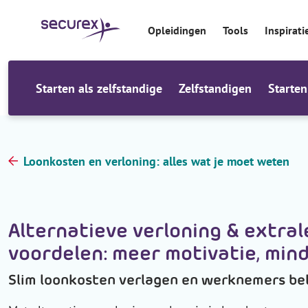
r
i
Opleidingen
Tools
Inspirati
n
h
o
u
Starten als zelfstandige
Zelfstandigen
Starten
d
Loonkosten en verloning: alles wat je moet weten
Alternatieve verloning & extral
voordelen: meer motivatie, min
Slim loonkosten verlagen en werknemers be