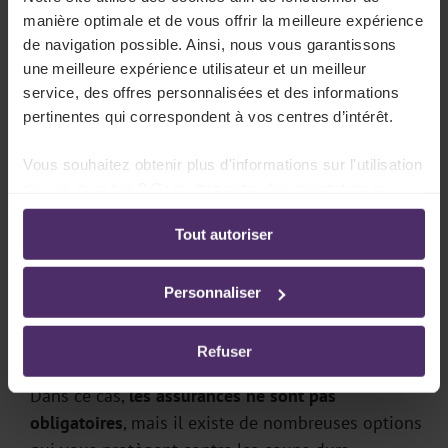
convient le mieux dans notre aperçu des
questions
manière optimale et de vous offrir la meilleure expérience
de navigation possible. Ainsi, nous vous garantissons
fréquemment posées
.
une meilleure expérience utilisateur et un meilleur
service, des offres personnalisées et des informations
En savoir plus
pertinentes qui correspondent à vos centres d’intérêt.
Vous souhaitez obtenir plus d'informations sur l'utilisation
Un starter bien assuré
de vos données ? Consultez notre documentation en
ligne:
Votre activité et les risques y afférents déterminent
Tout autoriser
Politique de confidentialité
-
Politique en matière
quelles
assurances
sont obligatoires :
d’utilisation des cookies
Personnaliser
Vous lancez-vous comme photographe indépendant
ou vendez-vous des bijoux via une boutique en
Refuser
ligne en activité complémentaire, par exemple ?
Dans ce cas,
les assurances ne sont pas
obligatoires
, mais il existe de nombreuses options