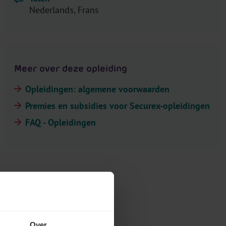
Nederlands, Frans
Meer over deze opleiding
Opleidingen: algemene voorwaarden
Premies en subsidies voor Securex-opleidingen
FAQ - Opleidingen
Over