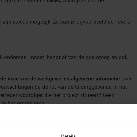
n onze consultants
cases
, waarop ze dan de
zijn steeds mogelijk. Zo kun je bijvoorbeeld een extra
elk onderdeel ingaat, hangt af van de doelgroep en ook
, de visie van de werkgever en algemene informatie
over
erwachtingen bij de rol van de leidinggevende in het
 vertegenwoordiger die het project situeert? Geen
 in het programma.
oorten gesprekken op de werkvloer:
Details