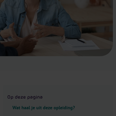
.
H
e
a
d
e
r
.
L
a
n
g
u
a
g
Op deze pagina
e
S
Wat haal je uit deze opleiding?
e