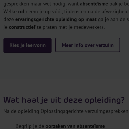
gesprekken maar wel nodig, want
absenteïsme
pak je b
Welke
rol
neem je op vóór, tijdens en na de afwezighei
deze
ervaringsgerichte opleiding op maat
ga je aan de s
je
constructief
te praten met je medewerkers.
Kies je leervorm
Meer info over verzuim
Wat haal je uit deze opleiding?
Na de opleiding Oplossingsgerichte verzuimgesprekken
Begrijp je de
oorzaken van absenteïsme