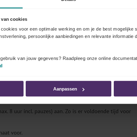
emer
 van cookies
cookies voor een optimale werking en om je de best mogelijke s
enstverlening, persoonlijke aanbiedingen en relevante informatie d
 verzuimpatroon heeft (verzuimgesprek)
n de slag met cases uit de praktijk van de deelnemers.
t gebruik van jouw gegevens? Raadpleeg onze online documentat
sgetrouwe rollenspelen.
id
 drempel om mee te stappen in een rollenspel zo laag
Aanpassen
ax. 8 uur incl. pauzes) aan. Zo is er voldoende tijd voor
maat voor.