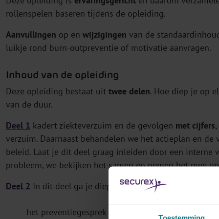
Deze opleiding is
ervaringsgericht
en daarom verzamele
rollenspelen baseren tijdens de opleiding.
Aanvullingen
op en
wijzigingen
van de standaardinhoud 
luikje rond burn-outpreventie of motivatie aanvragen.
Inhoud van de opleiding
Deze opleiding bestaat uit
twee delen
. Hoe diep je op 
van de duur.
Deel 1
kadert ziekteverzuim en de gevolgen
met cijfers
verzuim. Daarnaast behandelen we het actieplan en de v
beleid. Laat je dit deel graag inleiden door een interne
probleem, we bekijken het samen en nemen het mee op
Deel 2
In dit deel ga je dieper in op de verschillende s
het preventiegesprek
Toestemming