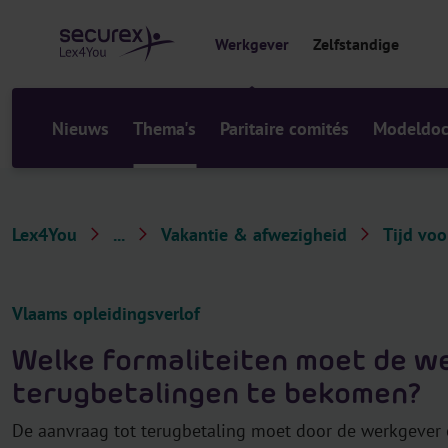
r
i
Werkgever
Zelfstandige
n
h
o
u
Nieuws
Thema's
Paritaire comités
Modeldo
d
Lex4You
...
Vakantie & afwezigheid
Tijd vo
T
h
e
Vlaams opleidingsverlof
m
Welke formaliteiten moet de w
a
terugbetalingen te bekomen?
'
s
De aanvraag tot terugbetaling moet door de werkgever o