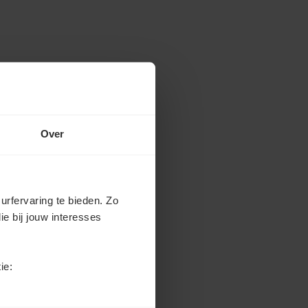
Over
urfervaring te bieden. Zo
ie bij jouw interesses
ie: