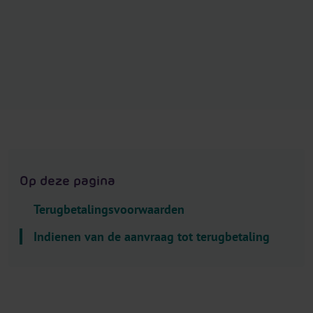
.
H
e
a
d
e
r
.
L
a
Op deze pagina
n
g
Terugbetalingsvoorwaarden
u
a
Indienen van de aanvraag tot terugbetaling
g
e
S
e