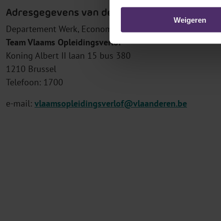
Adresgegevens van de bevoegde dienst
Weigeren
Departement Werk, Economie, Wetenschap, Innovatie e
Team Vlaams Opleidingsverlof
Koning Albert II laan 15 bus 380
1210 Brussel
Telefoon: 1700
e-mail:
vlaamsopleidingsverlof@vlaanderen.be