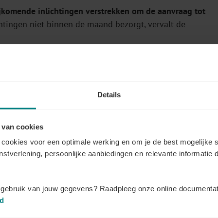
jkomende inlichtingen verstrekken om de aanvraag tot
chtingen niet binnen de maand bezorgt, vervalt de
ende inlichtingen beschikt, onderzoekt hij de aanvraag
Details
zorgd werden
 de DmfA door de werkgever
 van cookies
f waarop de werknemer recht heeft
cookies voor een optimale werking en om je de best mogelijke s
enstverlening, persoonlijke aanbiedingen en relevante informatie d
enst de beslissing omtrent de terugbetaling aan de
t gebruik van jouw gegevens? Raadpleeg onze online documentat
n u dat wenst, staat uw client advisor klaar om deze
id