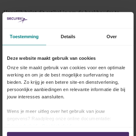
Hopelijk helpt dit artikel je om de boekhouder te
kiezen die het beste bij je past en je kan helpen bij
het beheer en de groei van je freelance bedrijf.
Toestemming
Details
Over
Deze website maakt gebruik van cookies
Onze site maakt gebruik van cookies voor een optimale
werking en om je de best mogelijke surfervaring te
bieden. Zo krijg je een betere site-en dienstverlening,
persoonlijke aanbiedingen en relevante informatie die bij
Freelance Starter Pack op
jouw interesses aansluiten.
jouw maat
Wens je meer uitleg over het gebruik van jouw
gegevens? Raadpleeg onze online documentatie:
Ga met de starter packs van Securex een vlotte
Privacybeleid
-
Cookiebeleid
opstart als
freelancer
tegemoet. Alle cruciale