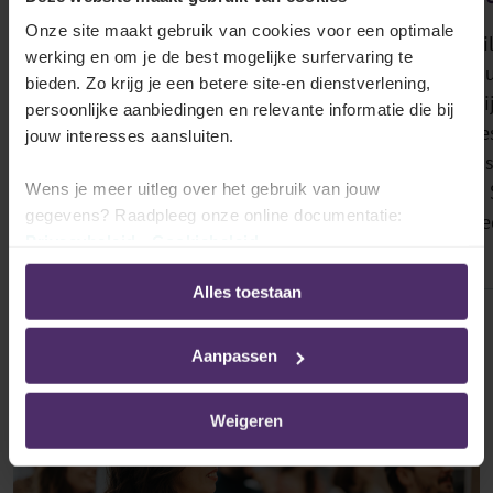
vennootschap?
kunst"
Onze site maakt gebruik van cookies voor een optimale
Een eenmanszaak registreren
Ondernemer Fil
werking en om je de best mogelijke surfervaring te
of een vennootschap
Doninck, co-fo
bieden. Zo krijg je een betere site-en dienstverlening,
oprichten is de meest
Payflip, deelt z
persoonlijke aanbiedingen en relevante informatie die bij
gebruikelijke
voor een succe
jouw interesses aansluiten.
ondernemingsvorm voor een
ondernemingsst
startende freelancer in
aan The North S
Wens je meer uitleg over het gebruik van jouw
gegevens? Raadpleeg onze online documentatie:
België.
launched by Se
Privacybeleid
-
Cookiebeleid
Lees meer
Lees meer
Alles toestaan
Alle artikels over dit thema
Aanpassen
Weigeren