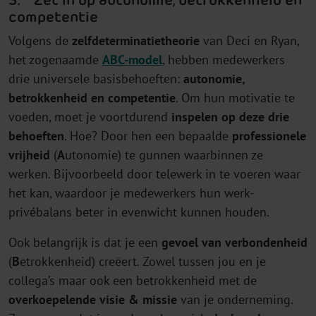
competentie
Volgens de
zelfdeterminatietheorie
van Deci en Ryan,
het zogenaamde
ABC-model
, hebben medewerkers
drie universele basisbehoeften:
autonomie,
betrokkenheid en competentie
. Om hun motivatie te
voeden, moet je voortdurend
inspelen op deze drie
behoeften
. Hoe? Door hen een bepaalde
professionele
vrijheid
(
A
utonomie) te gunnen waarbinnen ze
werken. Bijvoorbeeld door telewerk in te voeren waar
het kan, waardoor je medewerkers hun werk-
privébalans beter in evenwicht kunnen houden.
Ook belangrijk is dat je een
gevoel van
verbondenheid
(
B
etrokkenheid) creëert. Zowel tussen jou en je
collega’s maar ook een betrokkenheid met de
overkoepelende visie & missie
van je onderneming.