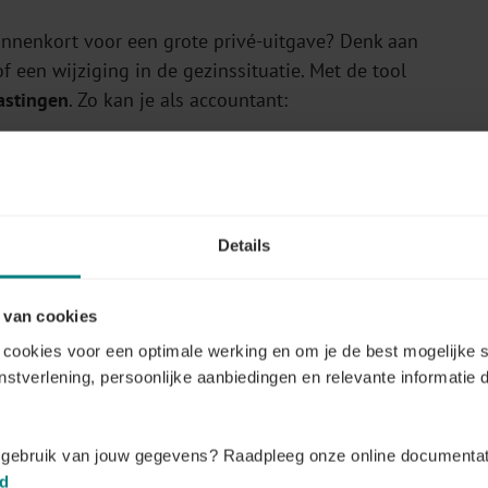
binnenkort voor een grote privé-uitgave? Denk aan
 een wijziging in de gezinssituatie. Met de tool
lastingen
. Zo kan je als accountant:
imaliseren
Details
eren via maandelijkse bezoldiging? Of past een
bij de plannen van je klant? Elke bedrijfsleider is
 van cookies
cookies voor een optimale werking en om je de best mogelijke s
enstverlening, persoonlijke aanbiedingen en relevante informatie d
 ze samen tijdens het overleg. Zo adviseer je
helder
,
t gebruik van jouw gegevens? Raadpleeg onze online documentat
id