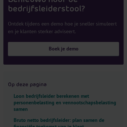
l
bedrijfsleiderstool?
e
c
Ontdek tijdens een demo hoe je sneller simuleert
t
en je klanten sterker adviseert.
o
r
.
Boek je demo
T
i
t
l
e
Op deze pagina
Loon bedrijfsleider berekenen met
personenbelasting en vennootschapsbelasting
samen
Bruto netto bedrijfsleider: plan samen de
financiële toekomst van je klant