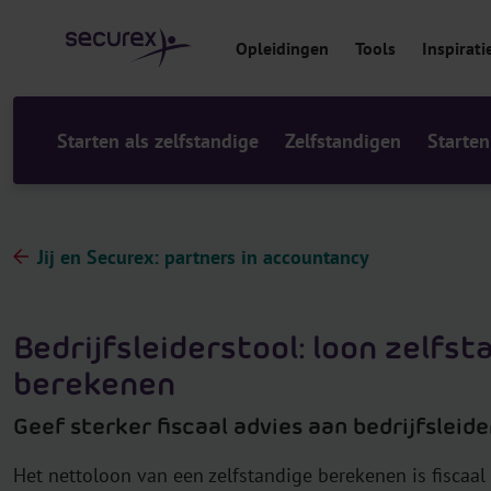
r
i
Opleidingen
Tools
Inspirati
n
h
o
u
Starten als zelfstandige
Zelfstandigen
Starten
d
Jij en Securex: partners in accountancy
Bedrijfsleiderstool: loon zelfst
berekenen
Geef sterker fiscaal advies aan bedrijfsleide
Het nettoloon van een zelfstandige berekenen is fiscaa