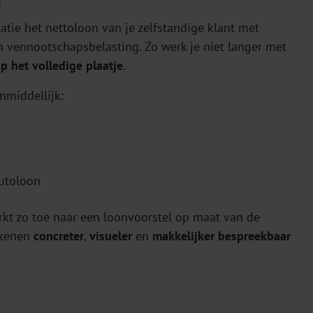
n
atie het nettoloon van je zelfstandige klant met
 vennootschapsbelasting. Zo werk je niet langer met
p het volledige plaatje
.
nmiddellijk:
rutoloon
erkt zo toe naar een loonvoorstel op maat van de
rekenen
concreter
,
visueler
en
makkelijker bespreekbaar