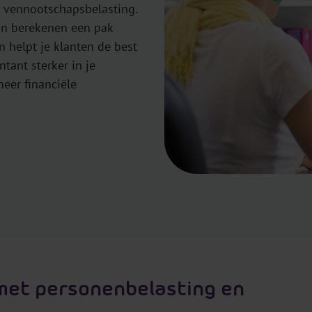
e vennootschapsbelasting.
on berekenen een pak
n helpt je klanten de best
ntant sterker in je
eer financiële
 met personenbelasting en