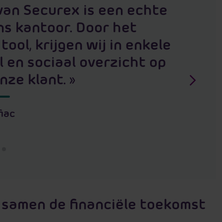
 van Securex is een echte
s kantoor. Door het
ol, krijgen wij in enkele
 en sociaal overzicht op
ze klant. »
V
o
iac
l
g
e
n
d
e
n samen de financiële toekomst