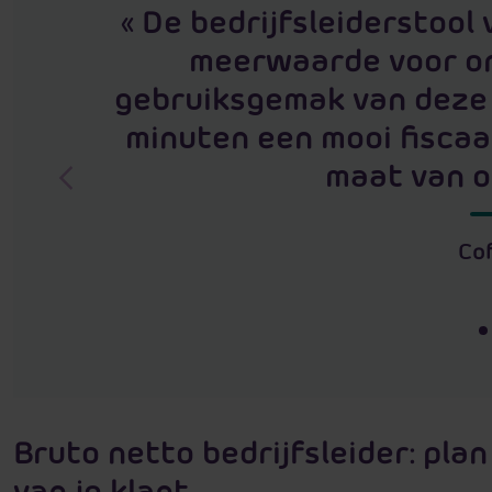
« De bedrijfsleiderstool
meerwaarde voor on
gebruiksgemak van deze to
minuten een mooi fiscaal
maat van on
V
o
Cof
r
i
g
e
Bruto netto bedrijfsleider: pla
van je klant