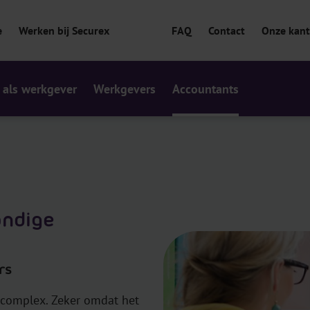
e
Werken bij Securex
FAQ
Contact
Onze kan
 als werkgever
Werkgevers
Accountants
andige
rs
l complex. Zeker omdat het