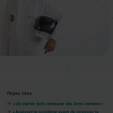
.
H
e
a
d
e
r
.
L
a
n
g
u
a
g
Pages liées
e
S
« Un starter doit s’entourer des bons mentors »
e
« Analysez le problème avant de proposer la