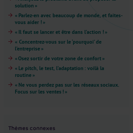
l
solution »
e
« Parlez-en avec beaucoup de monde, et faites-
c
vous aider ! »
t
​​​​​« Il faut se lancer et être dans l’action ! »
o
r
« Concentrez-vous sur le ‘pourquoi’ de
.
l’entreprise »
T
« Osez sortir de votre zone de confort »
i
« Le pitch, le test, l’adaptation : voilà la
t
routine »
l
« Ne vous perdez pas sur les réseaux sociaux.
e
Focus sur les ventes ! »
Thèmes connexes