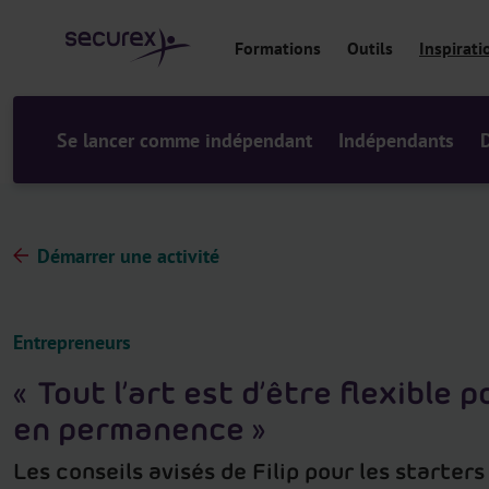
a
u
Formations
Outils
Inspirati
c
o
n
t
Se lancer comme indépendant
Indépendants
e
n
u
Démarrer une activité
Entrepreneurs
« Tout l’art est d’être flexible 
en permanence »
Les conseils avisés de Filip pour les starters