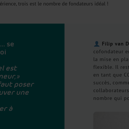
rience, trois est le nombre de fondateurs idéal !
i… se
Filip van 
soi
cofondateur e
la mise en pla
l est
flexible. Il re
en tant que C
eur, »
succès, comme
 faut poser
collaborateurs
ouver une
nombre qui pou
er à