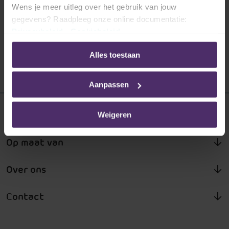
Wens je meer uitleg over het gebruik van jouw
gegevens? Raadpleeg onze online documentatie:
Privacybeleid
-
Cookiebeleid
<
Alles toestaan
Aanpassen
Onze oplossingen
Weigeren
Op maat van
Over ons
Contact