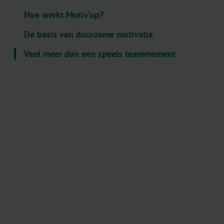
l
Hoe werkt Motiv’up?
e
c
De basis van duurzame motivatie
t
Veel meer dan een speels teammoment
o
r
.
T
i
t
l
e