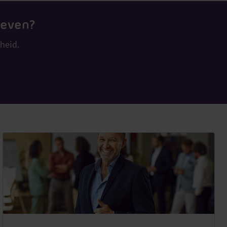
leven?
heid.