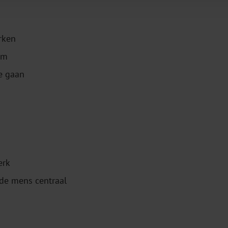
rken
am
e gaan
erk
 de mens centraal