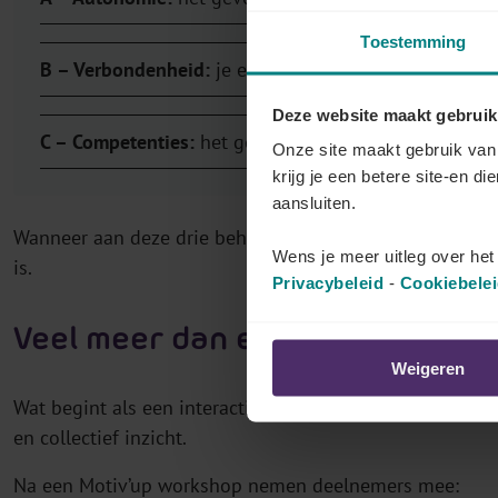
Toestemming
B – Verbondenheid:
je erkend, gehoord en gesteund 
Deze website maakt gebruik
C – Competenties:
het gevoel hebben dat je groeit, bi
Onze site maakt gebruik van 
krijg je een betere site-en di
aansluiten.
Wanneer aan deze drie behoeften wordt voldaan, ontsta
Wens je meer uitleg over he
is.
Privacybeleid
-
Cookiebele
Veel meer dan een speels tea
Weigeren
Wat begint als een interactieve en informele workshop, 
en collectief inzicht.
Na een Motiv’up workshop nemen deelnemers mee: