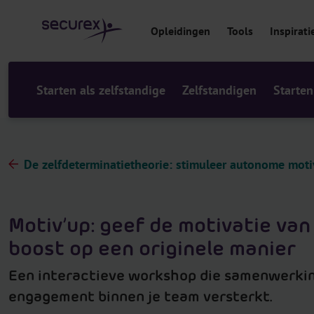
r
i
Opleidingen
Tools
Inspirati
n
h
o
u
Starten als zelfstandige
Zelfstandigen
Starten
d
De zelfdeterminatietheorie: stimuleer autonome mot
Motiv’up: geef de motivatie van
boost op een originele manier
Een interactieve workshop die samenwerkin
engagement binnen je team versterkt.