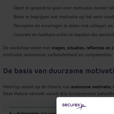
Open in gesprek te gaan over motivatie, zonder ta
Beter te begrijpen wat motivatie op het werk voed
Percepties en ervaringen te delen met collega’s e
Concrete en haalbare acties te bepalen die aansluit
De workshop werkt met
vragen, situaties, reflecties en 
motivatie: autonomie, verbondenheid en competenties.
De basis van duurzame motivat
Motiv’up steunt op de theorie van
autonome motivatie
,
Deze theorie vertrekt vanuit drie fundamentele behoef
A – Autonomie:
het gevoel hebben dat je impact hebt