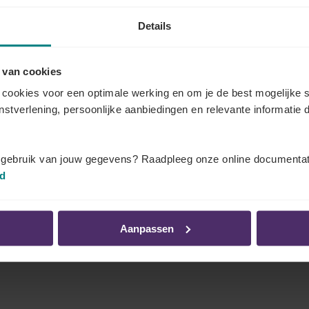
Details
voelen binnen het team
 van cookies
jleert en je talenten ontwikkelt
cookies voor een optimale werking en om je de best mogelijke s
enstverlening, persoonlijke aanbiedingen en relevante informatie d
at motivatie die
sterker
,
duurzamer
en
energiegevender
t gebruik van jouw gegevens? Raadpleeg onze online documentat
id
mmoment
Aanpassen
groeit al snel uit tot een sterk moment van uitwisseling