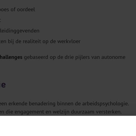
boes of oordeel
t
n leidinggevenden
en bij de realiteit op de werkvloer
challenges
gebaseerd op de drie pijlers van autonome
ie
 een erkende benadering binnen de arbeidspsychologie.
ten die engagement en welzijn duurzaam versterken.
, keuzes kan maken en actief kan bijdragen