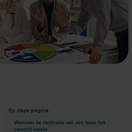
.
H
e
a
d
e
r
.
L
a
n
g
u
a
g
Op deze pagina
e
S
Wanneer de motivatie van een team het
e
verschil maakt