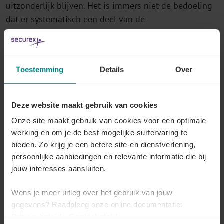
uitzonderlijk blijven. Het is immers niet de bedoeling
dat er systematisch een deel van de
werkgeverstussenkomst in de maaltijdcheque in geld
wordt teruggeven aan de werknemer.
Toestemming
Details
Over
Deze website maakt gebruik van cookies
Alle artikelen over Maaltijdcheques:
Onze site maakt gebruik van cookies voor een optimale
praktische vragen
werking en om je de best mogelijke surfervaring te
bieden. Zo krijg je een betere site-en dienstverlening,
persoonlijke aanbiedingen en relevante informatie die bij
jouw interesses aansluiten.
Mogen de maaltijdcheques eender welk
loon vervangen?
Wens je meer uitleg over het gebruik van jouw
gegevens? Raadpleeg onze online documentatie:
Lees meer
Privacybeleid
-
Cookiebeleid