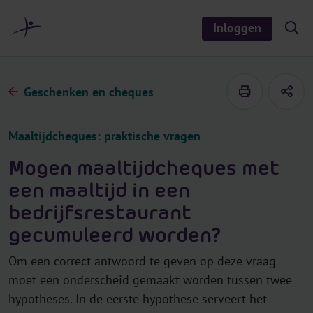
r
i
Inloggen
S
n
h
o
h
w
o
/
h
u
Geschenken en cheques
i
d
d
e
s
Maaltijdcheques: praktische vragen
e
a
r
Mogen maaltijdcheques met
c
h
een maaltijd in een
bedrijfsrestaurant
gecumuleerd worden?
Om een correct antwoord te geven op deze vraag
moet een onderscheid gemaakt worden tussen twee
hypotheses. In de eerste hypothese serveert het