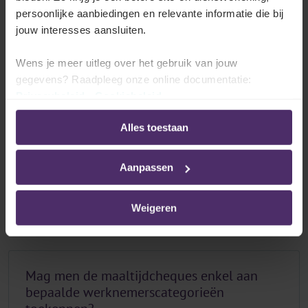
persoonlijke aanbiedingen en relevante informatie die bij
jouw interesses aansluiten.
Wens je meer uitleg over het gebruik van jouw
Alle artikelen over Maaltijdcheques:
gegevens? Raadpleeg onze online documentatie:
praktische vragen
Privacybeleid
-
Cookiebeleid
Alles toestaan
Mogen de maaltijdcheques eender welk
loon vervangen?
Aanpassen
Lees meer
Weigeren
Mag men de maaltijdcheques enkel aan
bepaalde werknemerscategorieën