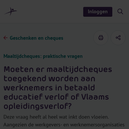
r
i
Inloggen
S
n
h
o
h
w
o
/
h
u
Geschenken en cheques
i
d
d
e
s
Maaltijdcheques: praktische vragen
e
a
r
Moeten er maaltijdcheques
c
h
toegekend worden aan
werknemers in betaald
educatief verlof of Vlaams
opleidingsverlof?
Deze vraag heeft al heel wat inkt doen vloeien.
Aangezien de werkgevers- en werknemersorganisaties