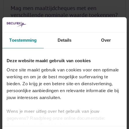
Mag men maaltijdcheques met een
verschillende nominale waarde toekennen?
Lees meer
Toestemming
Details
Over
Mogen maaltijdcheques met een maaltijd in
Deze website maakt gebruik van cookies
een bedrijfsrestaurant gecumuleerd
Onze site maakt gebruik van cookies voor een optimale
worden?
werking en om je de best mogelijke surfervaring te
bieden. Zo krijg je een betere site-en dienstverlening,
Lees meer
persoonlijke aanbiedingen en relevante informatie die bij
jouw interesses aansluiten.
Wens je meer uitleg over het gebruik van jouw
Mag de maaltijdcheque worden
gegevens? Raadpleeg onze online documentatie:
gecumuleerd met een terugbetaling van
Privacybeleid
-
Cookiebeleid