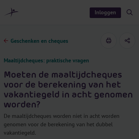
r
i
Inloggen
S
n
h
o
h
w
o
/
h
u
Geschenken en cheques
i
d
d
e
s
Maaltijdcheques: praktische vragen
e
a
r
Moeten de maaltijdcheques
c
h
voor de berekening van het
vakantiegeld in acht genomen
worden?
De maaltijdcheques worden niet in acht worden
genomen voor de berekening van het dubbel
vakantiegeld.