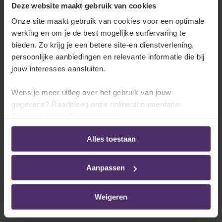
Deze website maakt gebruik van cookies
Onze site maakt gebruik van cookies voor een optimale
werking en om je de best mogelijke surfervaring te
Mag men maaltijdcheques met een
bieden. Zo krijg je een betere site-en dienstverlening,
verschillende nominale waarde toekennen?
persoonlijke aanbiedingen en relevante informatie die bij
jouw interesses aansluiten.
Lees meer
Wens je meer uitleg over het gebruik van jouw
gegevens? Raadpleeg onze online documentatie:
Privacybeleid
-
Cookiebeleid
Mogen maaltijdcheques met een maaltijd in
een bedrijfsrestaurant gecumuleerd
Alles toestaan
worden?
Aanpassen
Lees meer
Weigeren