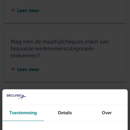
Lees meer
Mag men de maaltijdcheques enkel aan
bepaalde werknemerscategorieën
toekennen?
Lees meer
Mogen maaltijdcheques worden toegekend
aan bedrijfsleiders?
Toestemming
Details
Over
Lees meer