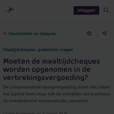
r
i
Inloggen
S
n
h
o
h
w
o
/
h
u
Geschenken en cheques
i
d
d
e
s
Maaltijdcheques: praktische vragen
e
a
r
Moeten de maaltijdcheques
c
h
worden opgenomen in de
verbrekingsvergoeding?
De compenserende opzegvergoeding moet niet alleen
het lopend loon, maar ook de voordelen die krachtens
de overeenkomst verworven zijn, omvatten.
Laatst bijgewerkt op 3 maart 2026