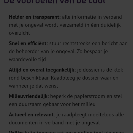
De voordelen van de tool
Helder en transparant:
alle informatie in verband
met je ongeval wordt verzameld in één duidelijk
overzicht
Snel en efficiënt:
stuur rechtstreeks een bericht aan
de beheerder van je ongeval. Zo bespaar je
waardevolle tijd
Altijd en overal toegankelijk:
je dossier is de klok
rond beschikbaar. Raadpleeg je dossier waar en
wanneer je dat wenst
Milieuvriendelijk
: beperk de papierstroom en stel
een duurzaam gebaar voor het milieu
A
ctueel en relevant:
je raadpleegt moeiteloos alle
documenten in verband met je ongeval
Veilig:
krijg toegang tot onze online tool via onze