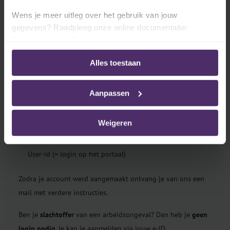
paswoord.
Wens je meer uitleg over het gebruik van jouw
Vanaf dat moment heb je met jouw gegevens toegang tot de
gegevens? Raadpleeg onze online documentatie:
Securex-site.
Privacybeleid
-
Cookiebeleid
2) Je bent klant en je beschikt
al
over
een login en een
Alles toestaan
paswoord
voor een andere Securex-toepassing:
Stuur dan een e-mail naar
insurance@securex.be
met
Aanpassen
vermelding van onderstaande gegevens:
Weigeren
Aanvraag ‘Mijn verzekeringen’
Naam en voornaam user
User-id (= login op het portaal)
Zodra je account werd aangemaakt ontvang je van ons een
mail met verdere instructies.
Ben je
slachtoffer
van een arbeidsongeval? Dan heb je
geen
login nodig
. Je kan je aanmelden via jouw e-ID.