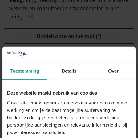
website en consulteer je schadedossier in alle
veiligheid
Ontdek onze online tool (*)
(*) Nog geen toegang tot onze tool?
Toestemming
Details
Over
1) Je bent klant en je hebt nog
geen login en paswoord
voor
een Securex-toepassing:
Vraag gratis toegang via "Login aanvragen" op onze
Deze website maakt gebruik van cookies
website:
www.securex.be/nl/login
. Je kan bij deze aanvraag
Onze site maakt gebruik van cookies voor een optimale
ook toegang vragen tot de online tools van verzekeringen.
werking en om je de best mogelijke surfervaring te
Je ontvangt dan een e-mail met de vraag om in een
bieden. Zo krijg je een betere site-en dienstverlening,
webformulier aan te geven tot welke verzekeringstool(s) je
persoonlijke aanbiedingen en relevante informatie die bij
jouw interesses aansluiten.
toegang wenst. Vervolgens krijg je een e-mail met je login en