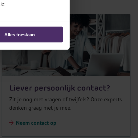
ie:
Alles toestaan
Liever persoonlijk contact?
Zit je nog met vragen of twijfels? Onze experts
denken graag met je mee.
Neem contact op