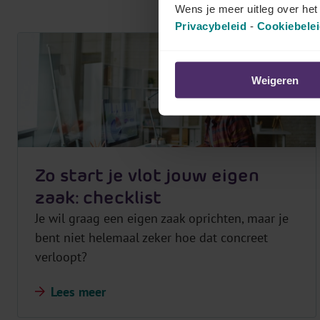
Wens je meer uitleg over he
Privacybeleid
-
Cookiebele
Weigeren
Zo start je vlot jouw eigen
zaak: checklist
Je wil graag een eigen zaak oprichten, maar je
bent niet helemaal zeker hoe dat concreet
verloopt?
Lees meer