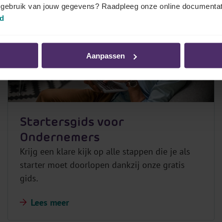
t gebruik van jouw gegevens? Raadpleeg onze online documentat
id
Aanpassen
Startersgids voor
Ondernemers
Krijg een klare kijk op alle stappen die je als
starter moet doorlopen dankzij onze gratis
gids.
Lees meer