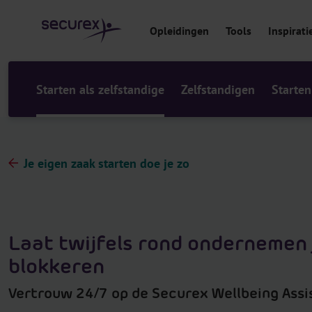
r
i
Opleidingen
Tools
Inspirati
n
h
o
u
Starten als zelfstandige
Zelfstandigen
Starten
d
Je eigen zaak starten doe je zo
Laat twijfels rond ondernemen 
blokkeren
Vertrouw 24/7 op de Securex Wellbeing Assi