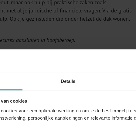
-out, maar ook hulp bij praktische zaken zoals
 met al je juridische of financiële vragen. Via de gratis
ulp. Ook je gezinsleden die onder hetzelfde dak wonen,
ecurex aansluiten in hoofdberoep.
Je krijgt in die fase onvermijdelijk te maken met een
l druk op de motor, dat zorgt voor oververhitting. Druk en
 welzijn en zelfs op het succes van je zaak.
Details
jn. Zo kan jij als ondernemer vooruit blijven denken.
 van cookies
cookies voor een optimale werking en om je de best mogelijke s
enstverlening, persoonlijke aanbiedingen en relevante informatie d
Zoek je nog wat overzicht en praktische hulp