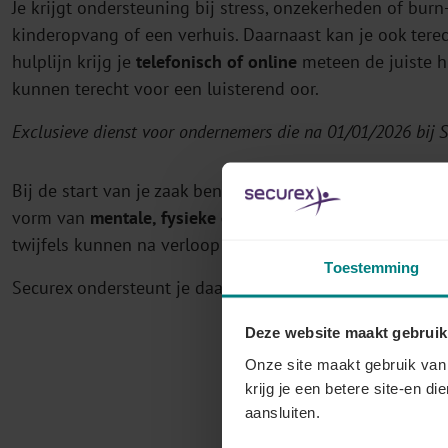
Je krijgt ondersteuning bij stress, onzekerheden of burn
kinderopvang of een verhuis. Daarnaast kan je ook terecht
hulplijn krijg je
telefonisch of online
meteen de juiste h
kunnen terecht voor een luisterend oor.
Exclusieve dienst voor ondernemers die na 01/01/2026 bij S
Bij de start van je zaak ben jij de motor van je bedrijf. 
vorm van
mentale, fysieke of financiële druk
. En te vee
twijfels kunnen na verloop van tijd impact hebben op je
Toestemming
Securex ondersteunt je daarom op alle vlakken van welzi
Deze website maakt gebruik
Onze site maakt gebruik van 
krijg je een betere site-en di
aansluiten.