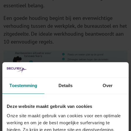
essentieel belang.
Een goede houding begint bij een evenwichtige
verhouding tussen de werkplek, de bureaustoel en het
zitgedeelte. De ideale werkhouding beantwoordt aan
10 eenvoudige regels.
Toestemming
Details
Over
Deze website maakt gebruik van cookies
Nog belangrijker is het
om regelmatig te bewegen en
Onze site maakt gebruik van cookies voor een optimale
werking en om je de best mogelijke surfervaring te
zitten af te wisselen met rechtstaan
.
bieden. Zo krijg je een betere site-en dienstverlening,