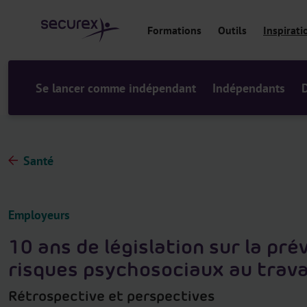
a
u
Formations
Outils
Inspirati
c
o
n
t
Se lancer comme indépendant
Indépendants
e
n
u
Santé
Employeurs
10 ans de législation sur la pré
risques psychosociaux au trava
Rétrospective et perspectives