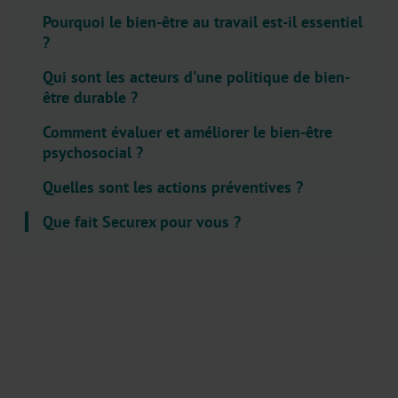
l
Pourquoi le bien-être au travail est-il essentiel
e
?
c
t
Qui sont les acteurs d'une politique de bien-
être durable ?
o
r
Comment évaluer et améliorer le bien-être
.
psychosocial ?
T
Quelles sont les actions préventives ?
i
t
Que fait Securex pour vous ?
l
e