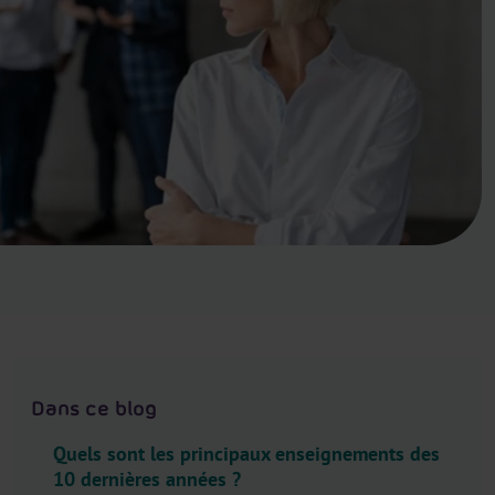
.
H
e
a
d
e
r
.
L
a
n
g
u
a
g
Dans ce blog
e
S
Quels sont les principaux enseignements des
10 dernières années ?
e