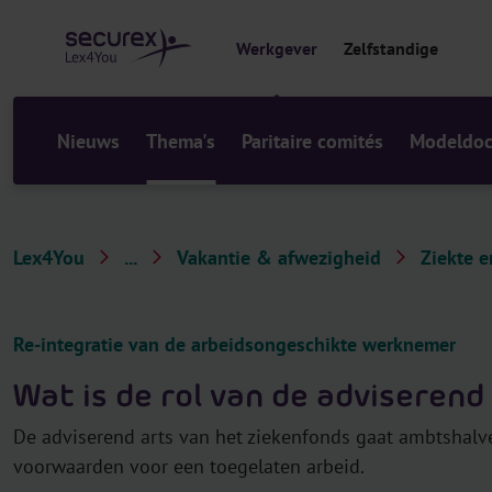
r
i
Werkgever
Zelfstandige
n
h
o
u
Nieuws
Thema's
Paritaire comités
Modeldo
d
Lex4You
...
Vakantie & afwezigheid
Ziekte 
T
h
e
Re-integratie van de arbeidsongeschikte werknemer
m
Wat is de rol van de adviserend
a
'
De adviserend arts van het ziekenfonds gaat ambtshalve
s
voorwaarden voor een toegelaten arbeid.