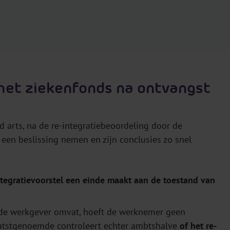
 het ziekenfonds na ontvangst
 arts, na de re-integratiebeoordeling door de
t een beslissing nemen en zijn conclusies zo snel
integratievoorstel een einde maakt aan de toestand van
de werkgever omvat, hoeft de werknemer geen
aatstgenoemde controleert echter ambtshalve
of het re-