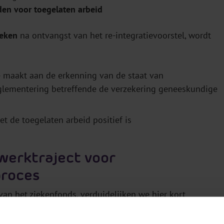
den voor toegelaten arbeid
weken
na ontvangst van het re-integratievoorstel, wordt
e maakt aan de erkenning van de staat van
glementering betreffende de verzekering geneeskundige
t de toegelaten arbeid positief is
werktraject voor
proces
an het ziekenfonds, verduidelijken we hier kort
ziekenfondsen wordt aangeboden.