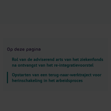
.
H
e
a
d
e
r
.
Op deze pagina
L
a
Rol van de adviserend arts van het ziekenfonds
n
na ontvangst van het re-integratievoorstel
g
Opstarten van een terug-naar-werktraject voor
u
herinschakeling in het arbeidsproces
a
g
e
S
e