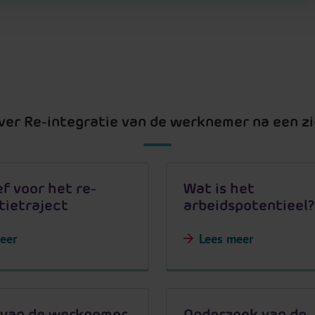
over Re-integratie van de werknemer na een z
ef voor het re-
Wat is het
tietraject
arbeidspotentieel?
eer
Lees meer
 van de werknemer
Onderzoek van de