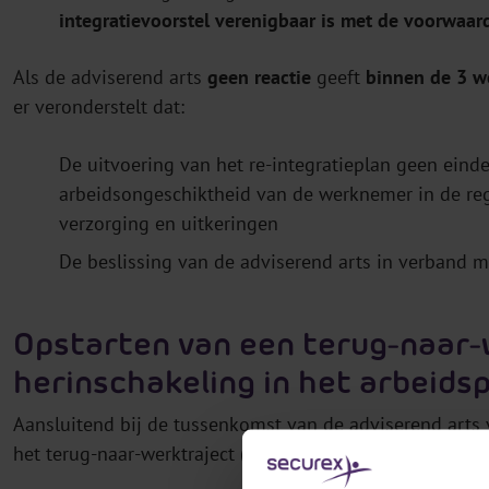
integratievoorstel verenigbaar is met de voorwaar
Als de adviserend arts
geen reactie
geeft
binnen de 3 
er veronderstelt dat:
De uitvoering van het re-integratieplan geen eind
arbeidsongeschiktheid van de werknemer in de re
verzorging en uitkeringen
De beslissing van de adviserend arts in verband me
Opstarten van een terug-naar-
herinschakeling in het arbeids
Aansluitend bij de tussenkomst van de adviserend arts v
het terug-naar-werktraject (TNW-traject) dat door de 