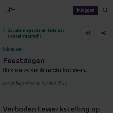
r
i
Inloggen
S
n
h
o
h
w
o
/
Sociale inspectie en federaal
h
u
i
sociaal strafrecht
d
d
e
s
Inbreuken
e
a
r
Feestdagen
c
h
Hieronder worden de sancties beschreven.
Laatst bijgewerkt op 6 maart 2026
Verboden tewerkstelling op