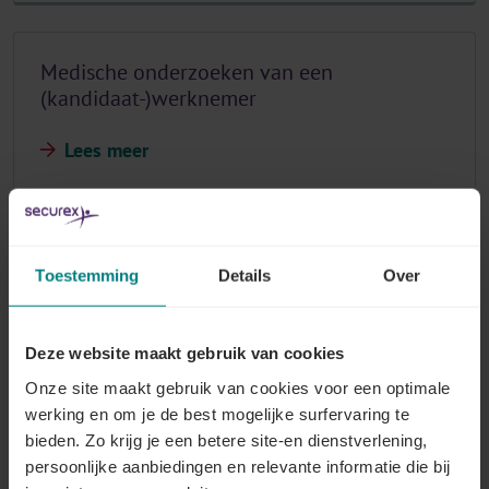
Medische onderzoeken van een
(kandidaat-)werknemer
Lees meer
Schijnwerknemers
Toestemming
Details
Over
Lees meer
Deze website maakt gebruik van cookies
Onze site maakt gebruik van cookies voor een optimale
werking en om je de best mogelijke surfervaring te
Sluiting van de onderneming, collectief
bieden. Zo krijg je een betere site-en dienstverlening,
ontslag of herstructurering
persoonlijke aanbiedingen en relevante informatie die bij