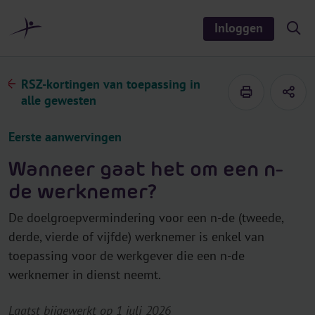
r
i
Inloggen
S
n
h
o
h
w
o
/
RSZ-kortingen van toepassing in
h
u
i
alle gewesten
d
d
e
s
Eerste aanwervingen
e
a
r
Wanneer gaat het om een n-
c
h
de werknemer?
De doelgroepvermindering voor een n-de (tweede,
derde, vierde of vijfde) werknemer is enkel van
toepassing voor de werkgever die een n-de
werknemer in dienst neemt.
Laatst bijgewerkt op 1 juli 2026