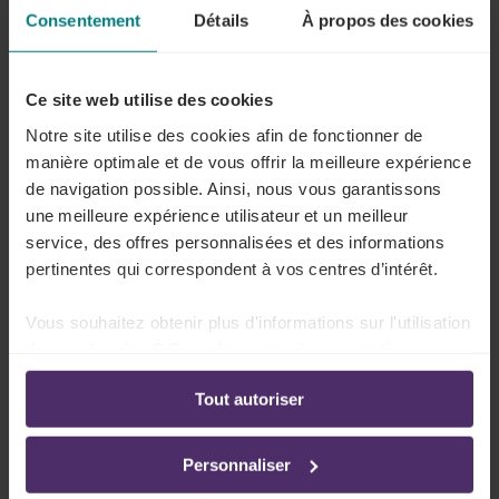
Étape 4 : Session de coaching (1 heure), en présentiel
Consentement
Détails
À propos des cookies
ou en ligne
Session de suivi pour aborder vos points de travail et
Ce site web utilise des cookies
peaufiner les détails.
Notre site utilise des cookies afin de fonctionner de
manière optimale et de vous offrir la meilleure expérience
de navigation possible. Ainsi, nous vous garantissons
Prérequis pour suivre cette
une meilleure expérience utilisateur et un meilleur
formation
service, des offres personnalisées et des informations
pertinentes qui correspondent à vos centres d’intérêt.
Aucune connaissance préalable spécifique n’est
requise pour suivre cette formation.
Vous souhaitez obtenir plus d'informations sur l'utilisation
de vos données ? Consultez notre documentation en
ligne:
Tout autoriser
Politique de confidentialité
-
Politique en matière
A propos de cette formation
d’utilisation des cookies
Personnaliser
Prix
Offre sur demande