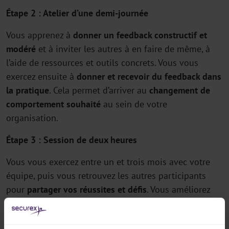
Étape 2 : Atelier d’une demi-journée
Vous apprenez à
donner un feedback constructif et
modéré
et à inviter les autres à en faire de même, à
l’aide de ressources et outils concrets. Vous vous
exercez ensuite à
donner et recevoir du feedback dans
la pratique
. Cela permet d’arriver au
changement de
comportement souhaité
au sein de votre
organisation.
Étape 3 : Session de deux heures
Vous vous exercez entre un et trois mois avec votre
équipe, puis vous retrouvez les autres participants
pour
partager vos réussites et défis
. Vous améliorez
encore vos compétences et savez comment les
intégrer dans vos activités au quotidien.