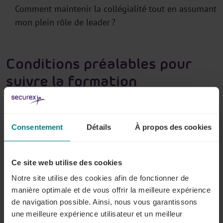
Comment maintenir la collégialité tout en assumant
mon plein rôle de leader ?
Conditions préalables pour
suivre la formation
Aucun prérequis
n’est nécessaire pour suivre cette
formation.
Cette formation est précieuse
pour tout travailleur qui
Consentement
Détails
À propos des cookies
va ou vient d’être promu manager de ses anciens
collègues.
Ce site web utilise des cookies
Notre site utilise des cookies afin de fonctionner de
manière optimale et de vous offrir la meilleure expérience
de navigation possible. Ainsi, nous vous garantissons
A propos de cette formation
une meilleure expérience utilisateur et un meilleur
Prix