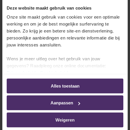
Deze website maakt gebruik van cookies
Onze site maakt gebruik van cookies voor een optimale
Wanneer kan men een werknemer om
werking en om je de best mogelijke surfervaring te
dringende reden ontslaan?
bieden. Zo krijg je een betere site-en dienstverlening,
persoonlijke aanbiedingen en relevante informatie die bij
Lees meer
jouw interesses aansluiten.
Wens je meer uitleg over het gebruik van jouw
gegevens? Raadpleeg onze online documentatie:
Wat zijn de verschillende bestanddelen van
Privacybeleid
-
Cookiebeleid
de dringende reden?
Alles toestaan
Lees meer
Aanpassen
Weigeren
Wat is de te volgen procedure?