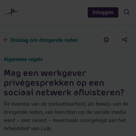
r
i
Inloggen
S
n
h
o
h
w
o
/
h
u
Ontslag om dringende reden
i
d
d
e
s
Algemene regels
e
a
r
Mag een werkgever
c
h
privégesprekken op een
sociaal netwerk afluisteren?
De kwestie van de toelaatbaarheid, als bewijs van de
dringende reden, van berichten op de sociale media
werd – zeer recent – meermaals voorgelegd aan het
Arbeidshof van Luik.