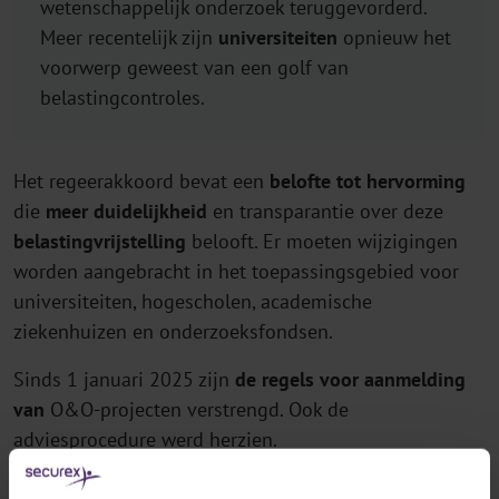
wetenschappelijk onderzoek teruggevorderd.
Meer recentelijk zijn
universiteiten
opnieuw het
voorwerp geweest van een golf van
belastingcontroles.
Het regeerakkoord bevat een
belofte tot hervorming
die
meer duidelijkheid
en transparantie over deze
belastingvrijstelling
belooft. Er moeten wijzigingen
worden aangebracht in het toepassingsgebied voor
universiteiten, hogescholen, academische
ziekenhuizen en onderzoeksfondsen.
Sinds 1 januari 2025 zijn
de regels voor aanmelding
van
O&O-projecten verstrengd. Ook de
adviesprocedure werd herzien.
Meer info: "Aanmelding en advies O&O-projecten: