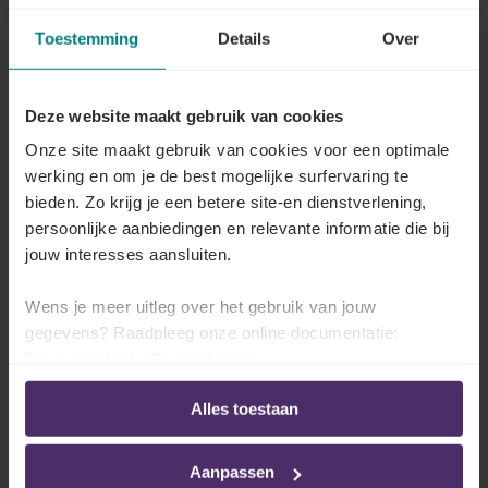
nieuwe richtlijnen vanaf 2025"
Toestemming
Details
Over
Voer vooraf een zelfevaluatie
Deze website maakt gebruik van cookies
uit.
Onze site maakt gebruik van cookies voor een optimale
Voor elke vrijstelling van doorstorting van
werking en om je de best mogelijke surfervaring te
bedrijfsvoorheffing gelden specifieke
voorwaarden
.
bieden. Zo krijg je een betere site-en dienstverlening,
persoonlijke aanbiedingen en relevante informatie die bij
Voordat je een belastingvrijstelling toepast, moet je
jouw interesses aansluiten.
controleren - en doe dit bij voorkeur ook voor
vrijstellingen die al in het verleden zijn aangevraagd -
Wens je meer uitleg over het gebruik van jouw
of je bedrijf:
gegevens? Raadpleeg onze online documentatie:
Privacybeleid
-
Cookiebeleid
voldoet aan de
toepassingsvoorwaarden
van de
vrijstelling in kwestie,
Alles toestaan
beschikt over
de nodige bewijsstukken
.
Aanpassen