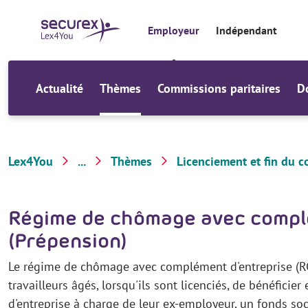
a
u
Employeur
Indépendant
c
o
n
t
Actualité
Thèmes
Commissions paritaires
D
e
n
u
Lex4You
...
Thèmes
Licenciement et fin du co
E
m
Régime de chômage avec compl
p
l
(Prépension)
o
Le régime de chômage avec complément d'entreprise (RCC
y
travailleurs âgés, lorsqu'ils sont licenciés, de bénéfici
e
d'entreprise à charge de leur ex-employeur, un fonds soc
u