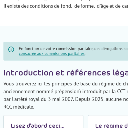
Il existe des conditions de fond, de forme, d’âge et de car
r
En fonction de votre commission paritaire, des dérogations son
consacrée aux commissions paritaires
.
Introduction et références lég
Vous trouverez ici les principes de base du régime de 
anciennement nommé prépension) introduit par la CCT n°
par l'arrêté royal du 3 mai 2007. Depuis 2025, aucune no
RCC médicale.
Lisez d'abord ceci…
Le régime 