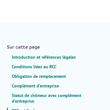
.
H
e
a
d
e
r
.
Sur cette page
L
Introduction et références légales
a
n
Conditions liées au RCC
g
u
Obligation de remplacement
a
Complément d'entreprise
g
e
Statut de chômeur avec complément
S
d'entreprise
e