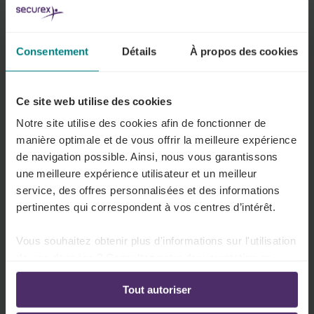
Lex4You
29 juil. 2026
Consentement
Détails
À propos des cookies
La loi réformant l'impôt des
personnes physiques modifie le
Ce site web utilise des cookies
paysage fiscal
Notre site utilise des cookies afin de fonctionner de
La loi portant réforme de l’impôt des personnes
manière optimale et de vous offrir la meilleure expérience
physiques met en œuvre plusieurs mesures
de navigation possible. Ainsi, nous vous garantissons
fiscales prévues dans l’accord d’été. Ces mesures
une meilleure expérience utilisateur et un meilleur
visent à augmenter le pouvoir d’achat et à
service, des offres personnalisées et des informations
pertinentes qui correspondent à vos centres d’intérêt.
renforcer l’attractivité financière du travail.
Vous souhaitez obtenir plus d'informations sur l'utilisation
Lex4You
de vos données ? Consultez notre documentation en
ligne:
Tout autoriser
Politique de confidentialité
-
Politique en matière
d’utilisation des cookies