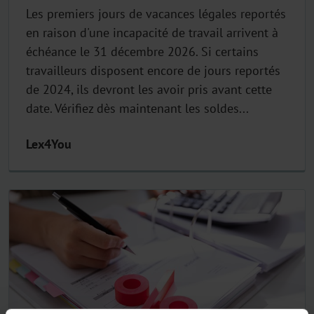
Les premiers jours de vacances légales reportés
en raison d'une incapacité de travail arrivent à
échéance le 31 décembre 2026. Si certains
travailleurs disposent encore de jours reportés
de 2024, ils devront les avoir pris avant cette
date. Vérifiez dès maintenant les soldes...
Lex4You