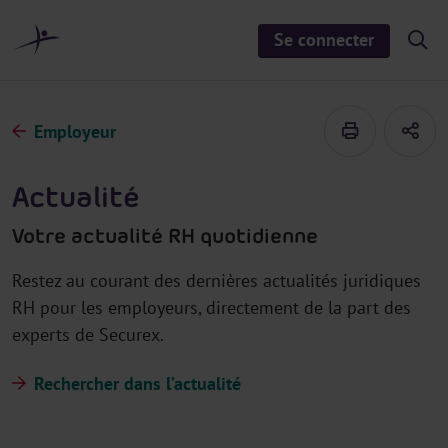
a
u
Se connecter
S
c
h
o
o
n
w
/
t
h
Employeur
e
i
d
n
e
u
s
Actualité
e
a
r
Votre actualité RH quotidienne
c
h
Restez au courant des dernières actualités juridiques
RH pour les employeurs, directement de la part des
experts de Securex.
Rechercher dans l’actualité