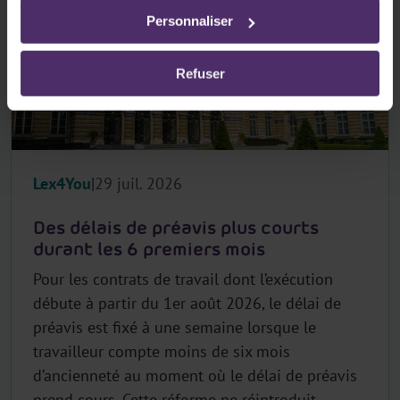
Personnaliser
Refuser
Lex4You
29 juil. 2026
Des délais de préavis plus courts
durant les 6 premiers mois
Pour les contrats de travail dont l’exécution
débute à partir du 1er août 2026, le délai de
préavis est fixé à une semaine lorsque le
travailleur compte moins de six mois
d’ancienneté au moment où le délai de préavis
prend cours. Cette réforme ne réintroduit