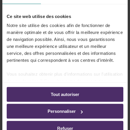
Ce site web utilise des cookies
Notre site utilise des cookies afin de fonctionner de
Travailleurs à domicile (contrat de travail ou conditions similaires)
manière optimale et de vous offrir la meilleure expérience
de navigation possible. Ainsi, nous vous garantissons
une meilleure expérience utilisateur et un meilleur
Télétravailleurs
service, des offres personnalisées et des informations
pertinentes qui correspondent à vos centres d’intérêt.
Vous souhaitez obtenir plus d'informations sur l'utilisation
Internet & PC
de vos données ? Consultez notre documentation en
ligne:
Tout autoriser
Politique de confidentialité
-
Politique en matière
Types de frais
Montants
d’utilisation des cookies
Personnaliser
L'ON
Connexion internet (abonnement compris)
Le
Refuser