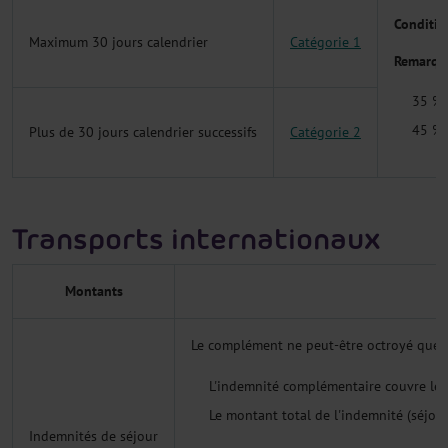
Conditio
Maximum 30 jours calendrier
Catégorie 1
Remarqu
35 % 
45 % 
Plus de 30 jours calendrier successifs
Catégorie 2
Transports internationaux
Montants
Le complément ne peut-être octroyé que l
L'indemnité complémentaire couvre les 
Le montant total de l'indemnité (séjour
Indemnités de séjour