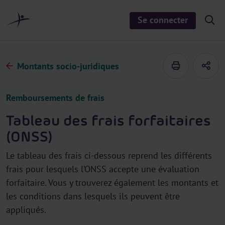
a
u
Se connecter
S
c
h
o
o
n
w
/
t
h
Montants socio-juridiques
e
i
d
n
e
u
s
Remboursements de frais
e
a
r
Tableau des frais forfaitaires
c
h
(ONSS)
Le tableau des frais ci-dessous reprend les différents
frais pour lesquels l’ONSS accepte une évaluation
forfaitaire. Vous y trouverez également les montants et
les conditions dans lesquels ils peuvent être
appliqués.