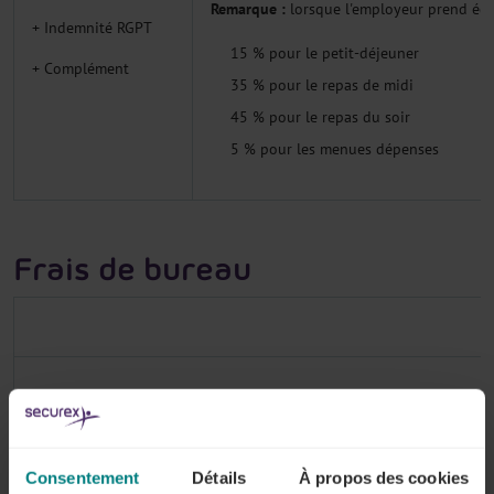
Remarque :
lorsque l'employeur prend égal
+ Indemnité RGPT
15 % pour le petit-déjeuner
+ Complément
35 % pour le repas de midi
45 % pour le repas du soir
5 % pour les menues dépenses
Frais de bureau
Indemnité forfaitaire de bureau pour les travailleurs effectuent du
Consentement
Détails
À propos des cookies