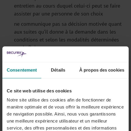
entretien au cours duquel celui-ci peut se faire
assister par une personne de son choix
ne communique pas sa décision motivée quant
aux suites qu’il donne à la demande dans les
conditions et selon les modalités déterminées
par le Roi
ne prend pas les mesures de prévention
appropriées pour mettre fin au dommage subi
Consentement
Détails
À propos des cookies
par le travailleur qui a introduit la demande, dans
la mesure où il a un impact sur le danger
Ce site web utilise des cookies
Dans le cadre d’une demande d’intervention
psychosociale formelle pour faits de violence ou de
Notre site utilise des cookies afin de fonctionner de
manière optimale et de vous offrir la meilleure expérience
harcèlement moral ou sexuel au travail :
de navigation possible. Ainsi, nous vous garantissons
ne communique pas sa décision motivée quant
une meilleure expérience utilisateur et un meilleur
aux suites qu’il donne aux propositions de
service, des offres personnalisées et des informations