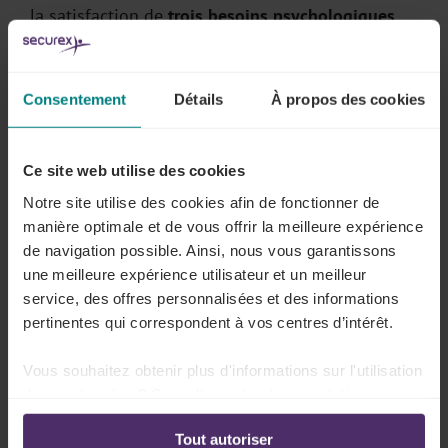
la satisfaction de
trois besoins psychologiques
fondamentaux
:
Autonomie
Consentement
Détails
À propos des cookies
Besoin d’appartenance sociale (Engagement)
Compétence
Ce site web utilise des cookies
Comment
appliquer tout cela concrètement en tant
Notre site utilise des cookies afin de fonctionner de
que dirigeant?
manière optimale et de vous offrir la meilleure expérience
de navigation possible. Ainsi, nous vous garantissons
une meilleure expérience utilisateur et un meilleur
Conditions préalables pour
service, des offres personnalisées et des informations
suivre la formation
pertinentes qui correspondent à vos centres d’intérêt.
Aucune connaissance préalable spécifique n'est
Vous souhaitez obtenir plus d'informations sur l'utilisation
requise pour suivre cette formation.
de vos données ? Consultez notre documentation en
ligne:
Tout autoriser
Politique de confidentialité
-
Politique en matière