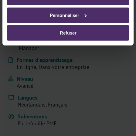
d’utilisation des cookies
A propos de cette formation
Personnaliser
Prix
A partir de 125,00 € hors TVA
Refuser
Pour qui
Manager
Formes d'apprentissage
En ligne, Dans votre entreprise
Niveau
Avancé
Langues
Néerlandais, Français
Subventions
Portefeuille PME