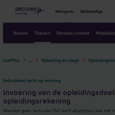
r
i
Werkgever
Zelfstandige
n
h
o
u
Nieuws
Thema's
Paritaire comités
Modeldo
d
Lex4You
...
Opleiding en stage
Opleidingsin
T
h
e
Individueel recht op vorming
m
Invoering van de opleidingsdoels
a
opleidingsrekening
'
s
Wanneer geen sectorale CAO werd afgesloten, kan het i