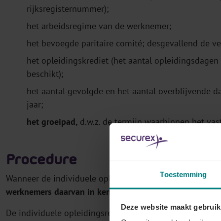
rijksregisternummer);
het arbeidsregime van de werknemer;
het bevoegde paritaire comité; desgevallend de ve
het opleidingskrediet (het aantal opleidingsdage
beschikt);
het aantal gevolgde en het aantal overblijvende d
jaar;
het groeipad,
d.w.z. de termijn waarbinnen het va
Procedure
Toestemming
Wanneer de individuele opleidingsrekening
voor het ee
werknemers daarvan in kennis
. Hij doet dit ook telke
Deze website maakt gebruik
De individuele opleidingsrekening wordt
bewaard in he