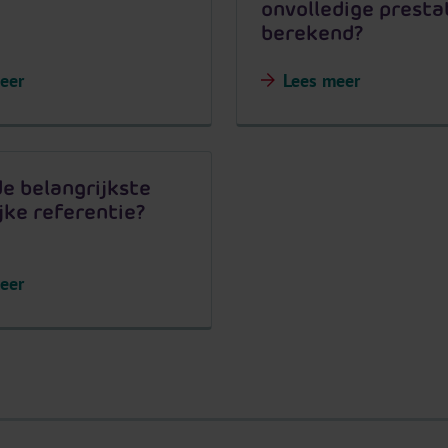
onvolledige presta
berekend?
eer
Lees meer
de belangrijkste
jke referentie?
eer