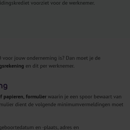
eidingskrediet voorziet voor de werknemer.
O voor jouw onderneming is? Dan moet je de
ngsrekening
en dit per werknemer.
ng
f papieren, formulier
waarin je een spoor bewaart van
formulier dient de volgende minimumvermeldingen moet
geboortedatum en -plaats, adres en