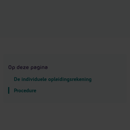
.
H
e
a
d
e
r
.
L
Op deze pagina
a
n
De individuele opleidingsrekening
g
u
Procedure
a
g
e
S
e