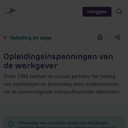
r
i
Inloggen
S
n
h
o
h
w
o
/
h
u
Opleiding en stage
i
d
d
e
s
Opleidingsinspanningen van
e
a
de werkgever
r
c
h
Sinds 1986 hebben de sociale partners het belang
van opleidingen en levenslang leren onderschreven
via de opeenvolgende interprofessionele akkoorden.
Afhankelijk van uw paritair comité zijn afwijkingen
mogelijk. Bekijk deze sectorale afwijkingen via
Paritaire