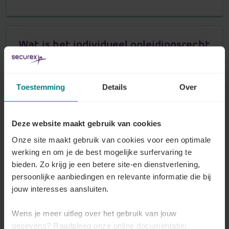
Wat is het individueel opleidingsrecht
?
Lees meer
Toestemming
Details
Over
Invoering van het individueel
Deze website maakt gebruik van cookies
opleidingsrecht
Onze site maakt gebruik van cookies voor een optimale
Lees meer
werking en om je de best mogelijke surfervaring te
bieden. Zo krijg je een betere site-en dienstverlening,
persoonlijke aanbiedingen en relevante informatie die bij
Alle artikelen over Individueel recht op vorming
jouw interesses aansluiten.
Wens je meer uitleg over het gebruik van jouw
Opleidingsplan
gegevens? Raadpleeg onze online documentatie: