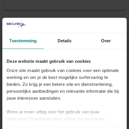
Onderzoekers tewerkgesteld voor
academisch wetenschappelijk onderzoek
Toestemming
Details
Over
Lees meer
Deze website maakt gebruik van cookies
Onze site maakt gebruik van cookies voor een optimale
werking en om je de best mogelijke surfervaring te
Onderzoekers tewerkgesteld door erkende
bieden. Zo krijg je een betere site-en dienstverlening,
wetenschappelijke instellingen
persoonlijke aanbiedingen en relevante informatie die bij
jouw interesses aansluiten.
Lees meer
Wens je meer uitleg over het gebruik van jouw
gegevens? Raadpleeg onze online documentatie:
Privacybeleid
-
Cookiebeleid