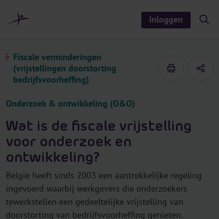
r
i
Inloggen
S
n
h
o
h
w
o
/
Fiscale verminderingen
h
u
(vrijstellingen doorstorting
i
d
d
bedrijfsvoorheffing)
e
s
e
Onderzoek & ontwikkeling (O&O)
a
r
c
Wat is de fiscale vrijstelling
h
voor onderzoek en
ontwikkeling?
België heeft sinds 2003 een aantrekkelijke regeling
ingevoerd waarbij werkgevers die onderzoekers
tewerkstellen een gedeeltelijke vrijstelling van
doorstorting van bedrijfsvoorheffing genieten.