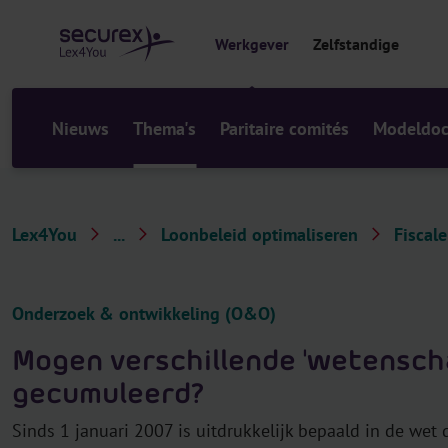
r
i
Werkgever
Zelfstandige
n
h
o
u
Nieuws
Thema's
Paritaire comités
Modeldo
d
Lex4You
...
Loonbeleid optimaliseren
Fiscale
T
h
e
Onderzoek & ontwikkeling (O&O)
m
Mogen verschillende 'wetenscha
a
gecumuleerd?
'
s
Sinds 1 januari 2007 is uitdrukkelijk bepaald in de wet 