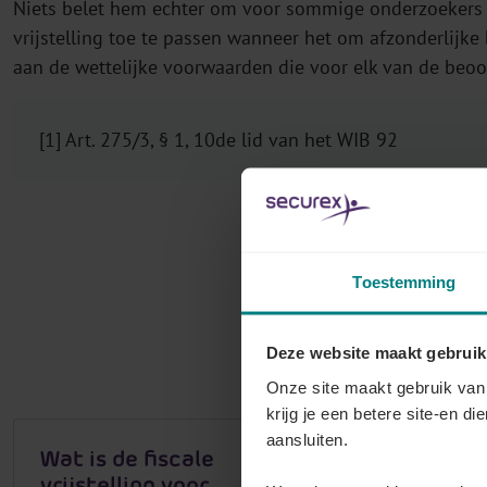
Niets belet hem echter om voor sommige onderzoekers d
vrijstelling toe te passen wanneer het om afzonderlijke
aan de wettelijke voorwaarden die voor elk van de beoo
[1] Art. 275/3, § 1, 10de lid van het WIB 92
Toestemming
Al
Deze website maakt gebruik
Onze site maakt gebruik van 
krijg je een betere site-en di
aansluiten.
Wat is de fiscale
In wel
vrijstelling voor
de vrij