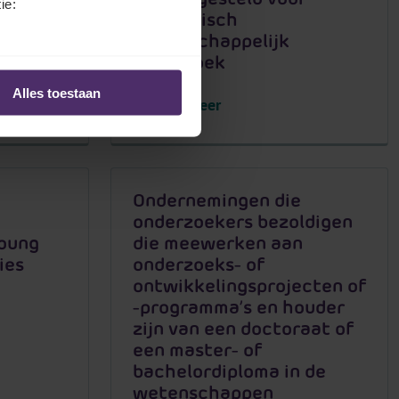
ie:
academisch
wetenschappelijk
onderzoek
Alles toestaan
Lees meer
Ondernemingen die
onderzoekers bezoldigen
Young
die meewerken aan
ies
onderzoeks- of
ontwikkelingsprojecten of
-programma’s en houder
zijn van een doctoraat of
een master- of
bachelordiploma in de
wetenschappen