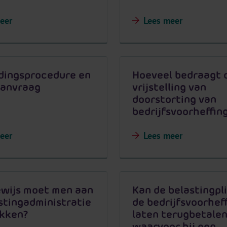
eer
Lees meer
dingsprocedure en
Hoeveel bedraagt 
aanvraag
vrijstelling van
doorstorting van
bedrijfsvoorheffin
eer
Lees meer
ewijs moet men aan
Kan de belastingpl
stingadministratie
de bedrijfsvoorhef
ekken?
laten terugbetale
waarvoor hij een