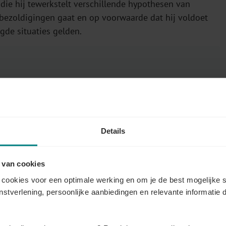
ie hij tewerkstelt verschillende hypothesen van
 bezoldigingen gaat en op voorwaarde dat hij voldoet
gde situaties gelden.
Details
le artikelen over Onderzoek & ontwikkeling (O
 van cookies
cookies voor een optimale werking en om je de best mogelijke s
enstverlening, persoonlijke aanbiedingen en relevante informatie d
ke hypothesen mag
Welke bezoldiging
stelling toegepast
vallen onder de fis