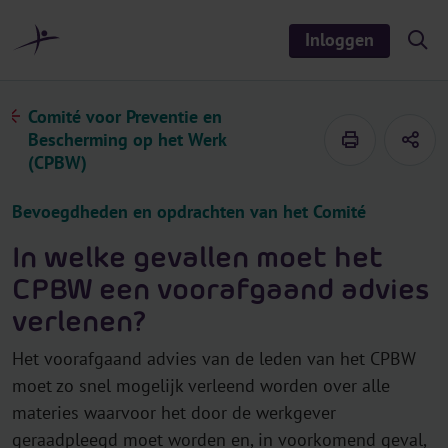
r
i
Inloggen
S
n
h
o
h
w
o
/
Comité voor Preventie en
h
u
Bescherming op het Werk
i
d
d
(CPBW)
e
s
e
Bevoegdheden en opdrachten van het Comité
a
r
c
In welke gevallen moet het
h
CPBW een voorafgaand advies
verlenen?
Het voorafgaand advies van de leden van het CPBW
moet zo snel mogelijk verleend worden over alle
materies waarvoor het door de werkgever
geraadpleegd moet worden en, in voorkomend geval,