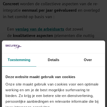
Concreet
worden de collectieve aspecten van de re-
integratie
eenmaal per jaar geëvalueerd
en overlegd
in het comité op basis van :
Een
verslag van de arbeidsarts
dat zowel
de
kwalitatieve aspecten
(elementen die nuttig
kunnen zijn in het kader van een re-
integratiebeleid) als de
kwantitatieve
aspecten
belicht (spontane raadplegingen,
Toestemming
Details
Over
aanpassingen aan de werkpost en werkhervatting
na ziekte of ongeval, re-integratietrajecten, ...)
Informatie verstrekt door de werkgever
Deze website maakt gebruik van cookies
(geglobaliseerde en geanonimiseerde elementen uit
Onze site maakt gebruik van cookies voor een optimale
de re-integratieplannen en uit de gemotiveerde
werking en om je de best mogelijke surfervaring te
verslagen)
bieden. Zo krijg je een betere site-en dienstverlening,
persoonlijke aanbiedingen en relevante informatie die bij