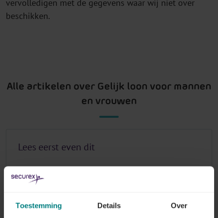
vervolledigen met de gegevens waar wij niet over
beschikken.
Alle artikelen over Gelijk loon voor mannen
en vrouwen
Lees eerst even dit
Lees meer
Toestemming
Details
Over