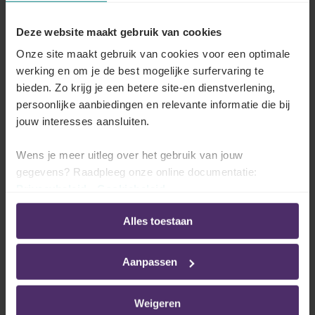
Gelijk loon voor mannen en vrouwen?
Deze website maakt gebruik van cookies
Lees meer
Onze site maakt gebruik van cookies voor een optimale
werking en om je de best mogelijke surfervaring te
bieden. Zo krijg je een betere site-en dienstverlening,
persoonlijke aanbiedingen en relevante informatie die bij
Welke verplichtingen heeft de werkgever?
jouw interesses aansluiten.
Lees meer
Wens je meer uitleg over het gebruik van jouw
gegevens? Raadpleeg onze online documentatie:
Privacybeleid
-
Cookiebeleid
Alles toestaan
Opdeling van de gegevens in de sociale
balans
Aanpassen
Weigeren