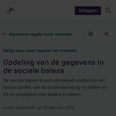
r
i
Inloggen
S
n
h
o
h
w
o
/
h
u
Algemene regels rond verlonen
i
d
d
e
s
Gelijk loon voor mannen en vrouwen
e
a
r
Opdeling van de gegevens in
c
h
de sociale balans
De sociale balans is een uitstekend middel om het
sociaal profiel van de onderneming op te stellen en
dit te vergelijken met andere profielen.
Laatst bijgewerkt op 18 februari 2026