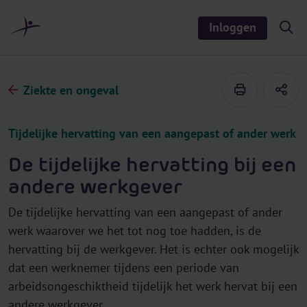
r
i
Inloggen
S
n
h
o
h
w
o
/
h
u
Ziekte en ongeval
i
d
d
e
s
Tijdelijke hervatting van een aangepast of ander werk
e
a
r
De tijdelijke hervatting bij een
c
h
andere werkgever
De tijdelijke hervatting van een aangepast of ander
werk waarover we het tot nog toe hadden, is de
hervatting bij de werkgever. Het is echter ook mogelijk
dat een werknemer tijdens een periode van
arbeidsongeschiktheid tijdelijk het werk hervat bij een
andere werkgever.