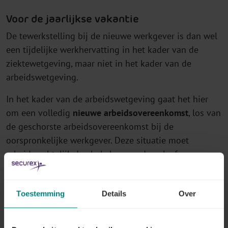
Voor de jaarlijkse vakantie
De tewerkstelling bij de nieuwe werkgever is dan wel
een tijdelijke werkhervatting in het kader van de
ziektewetgeving, maar niet in het kader van de
arbeidswetgeving.
In het kader van de arbeidswetgeving gaat het hier
om een volledig
nieuwe arbeidsovereenkomst
, los van
de geschorste arbeidsovereenkomst bij de
oorspronkelijke werkgever. Deze situatie moet
arbeidsrechtelijk dus bekeken worden alsof een
werknemer naast zijn voltijdse job, bij een andere
werknemer nog een andere (deeltijdse) job uitoefent
Toestemming
Details
Over
[4].
Voor de jaarlijkse vakantie leidt dit tot de volgende