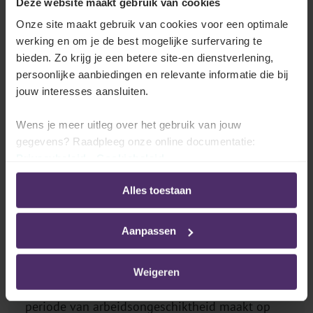
situatie:
Deze website maakt gebruik van cookies
Onze site maakt gebruik van cookies voor een optimale
Bij de oorspronkelijke werkgever
: de
werking en om je de best mogelijke surfervaring te
arbeidsovereenkomst is nog steeds volledig
bieden. Zo krijg je een betere site-en dienstverlening,
persoonlijke aanbiedingen en relevante informatie die bij
geschorst en er geldt dus een volledige
jouw interesses aansluiten.
gelijkstelling voor jaarlijkse vakantie voor de eerste
12 maanden arbeidsongeschiktheid
Wens je meer uitleg over het gebruik van jouw
Bij de nieuwe werkgever
: de werknemer bouwt
gegevens? Raadpleeg onze online documentatie:
vakantierechten op op basis van zijn (deeltijdse)
Privacybeleid
-
Cookiebeleid
tewerkstelling. Deze kan hij opnemen tijdens het
Alles toestaan
volgend jaar (indien de werknemer voordien uit
dienst gaat, moet de nieuwe werkgever hem
Aanpassen
vertrekvakantiegeld uitbetalen)
Weigeren
[1] Het uitoefenen van een activiteit tijdens een
periode van arbeidsongeschiktheid maakt op