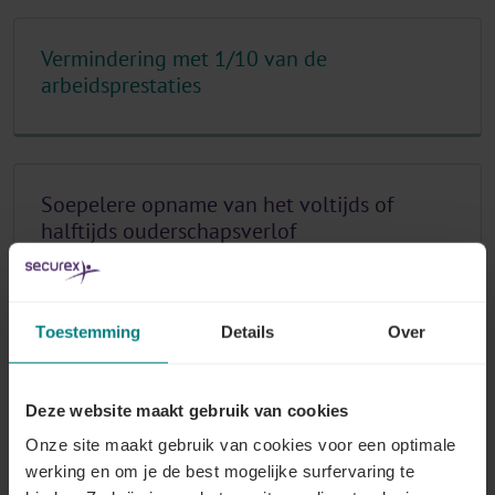
Vermindering met 1/10 van de
arbeidsprestaties
Soepelere opname van het voltijds of
halftijds ouderschapsverlof
Lees meer
Toestemming
Details
Over
Welke voorwaarden moet de werknemer
Deze website maakt gebruik van cookies
vervullen?
Onze site maakt gebruik van cookies voor een optimale
werking en om je de best mogelijke surfervaring te
Lees meer