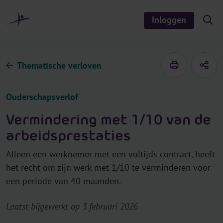
r
i
Inloggen
S
n
h
o
h
w
o
/
h
u
Thematische verloven
i
d
d
e
s
Ouderschapsverlof
e
a
r
Vermindering met 1/10 van de
c
h
arbeidsprestaties
Alleen een werknemer met een voltijds contract, heeft
het recht om zijn werk met 1/10 te verminderen voor
een periode van 40 maanden.
Laatst bijgewerkt op 3 februari 2026