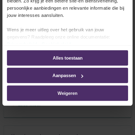
bieden. Zo krijg je een betere site-en dienstverlening,
persoonlijke aanbiedingen en relevante informatie die bij
jouw interesses aansluiten.
Is het ouderschapsverlof een recht voor de
Wens je meer uitleg over het gebruik van jouw
werknemer?
gegevens? Raadpleeg onze online documentatie:
Privacybeleid
-
Cookiebeleid
Lees meer
Alles toestaan
Aanpassen
Hoe moet de werknemer zijn aanvraag
indienen bij de werkgever?
Weigeren
Lees meer