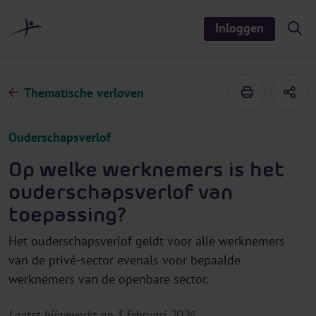
r
i
Inloggen
S
n
h
o
h
w
o
/
h
u
Thematische verloven
i
d
d
e
s
Ouderschapsverlof
e
a
r
Op welke werknemers is het
c
h
ouderschapsverlof van
toepassing?
Het ouderschapsverlof geldt voor alle werknemers
van de privé-sector evenals voor bepaalde
werknemers van de openbare sector.
Laatst bijgewerkt op 3 februari 2026