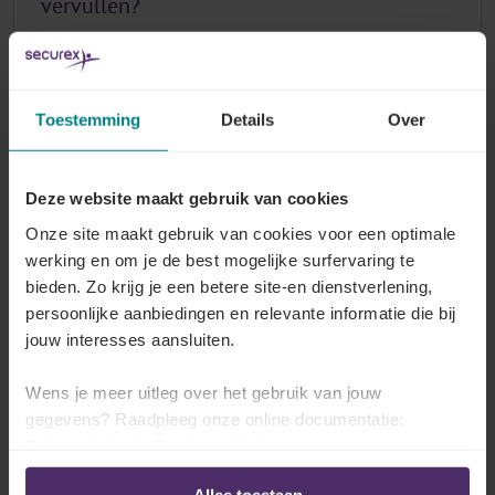
vervullen?
Lees meer
Toestemming
Details
Over
Is het ouderschapsverlof een recht voor de
Deze website maakt gebruik van cookies
werknemer?
Onze site maakt gebruik van cookies voor een optimale
Lees meer
werking en om je de best mogelijke surfervaring te
bieden. Zo krijg je een betere site-en dienstverlening,
persoonlijke aanbiedingen en relevante informatie die bij
jouw interesses aansluiten.
Hoe moet de werknemer zijn aanvraag
Wens je meer uitleg over het gebruik van jouw
indienen bij de werkgever?
gegevens? Raadpleeg onze online documentatie:
Privacybeleid
-
Cookiebeleid
Lees meer