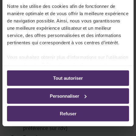
Secrétariat social
Notre site utilise des cookies afin de fonctionner de
Services juridiques pour entrepreneurs
manière optimale et de vous offrir la meilleure expérience
de navigation possible. Ainsi, nous vous garantissons
une meilleure expérience utilisateur et un meilleur
service, des offres personnalisées et des informations
Horaires d'ouvertures
pertinentes qui correspondent à vos centres d’intérêt.
Lu
08h30 - 12h00 | 13h00 - 16h30 (de
préférence sur rdv)
Vous souhaitez obtenir plus d'informations sur l'utilisation
de vos données ? Consultez notre documentation en
Ma
08h30 - 12h00 | 13h00 - 16h30 (de
ligne:
préférence sur rdv)
Tout autoriser
Politique de confidentialité
-
Politique en matière
Me
08h30 - 12h00 | 13h00 - 16h30 (de
d’utilisation des cookies
préférence sur rdv)
Personnaliser
Je
08h30 - 12h00 | 13h00 - 17h00 (de
préférence sur rdv)
Refuser
Ve
08h30 - 12h00 | 13h00 - 16h30 (de
préférence sur rdv)